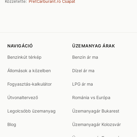
Közzétette:
PretCarburant.ro Csapat
NAVIGÁCIÓ
ÜZEMANYAG ÁRAK
Benzinkút térkép
Benzin ár ma
Állomások a közelben
Dízel ár ma
Fogyasztás-kalkulátor
LPG ár ma
Útvonaltervező
Románia vs Európa
Legolcsóbb üzemanyag
Üzemanyagár Bukarest
Blog
Üzemanyagár Kolozsvár