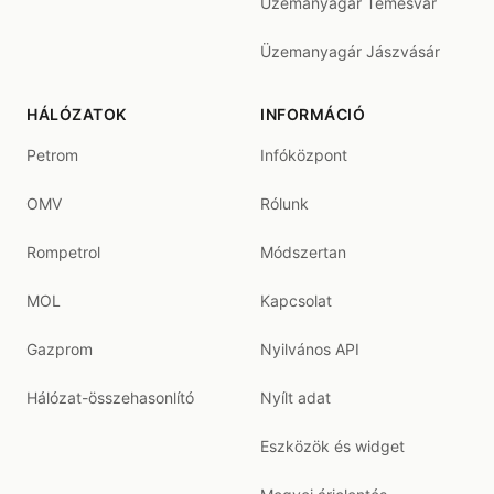
Üzemanyagár Temesvár
Üzemanyagár Jászvásár
HÁLÓZATOK
INFORMÁCIÓ
Petrom
Infóközpont
OMV
Rólunk
Rompetrol
Módszertan
MOL
Kapcsolat
Gazprom
Nyilvános API
Hálózat-összehasonlító
Nyílt adat
Eszközök és widget