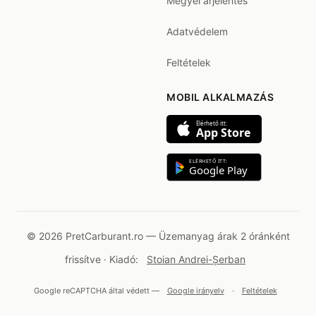
Megyei árjelentés
Adatvédelem
Feltételek
MOBIL ALKALMAZÁS
Elérhető itt:
App Store
ELÉRHETŐ ITT:
Google Play
© 2026 PretCarburant.ro — Üzemanyag árak 2 óránként
frissítve · Kiadó:
Stoian Andrei-Șerban
Google reCAPTCHA által védett —
Google irányelv
·
Feltételek