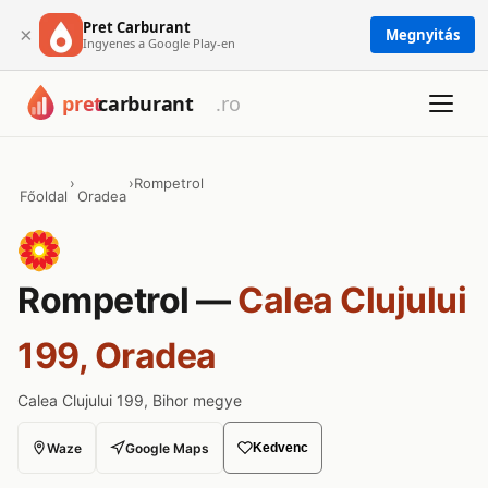
Pret Carburant
×
Megnyitás
Ingyenes a Google Play-en
›
›
Rompetrol
Főoldal
Oradea
Rompetrol —
Calea Clujului
199, Oradea
Calea Clujului 199, Bihor megye
Waze
Google Maps
Kedvenc