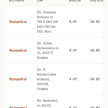
ÁLLOMÁS
CÍM
BENZIN
GÁZOLAJ
Str. Soseaua
Borsului nr.
Rompetrol
195 A DN1 KM
9.47
10.83
640+740 din
E60, Bors
Str. Ovidiu
Densusianu nr.
Rompetrol
9.47
10.83
15, 410277,
Oradea
Str. N.
Bolcas/Calea
Rompetrol
Aradului,
9.47
10.83
410249,
Oradea
Str. Razboieni
nr. 63-65,
Rompetrol
9.47
10.83