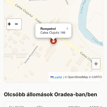
+
−
Rompetrol
×
Calea Clujului 199
⛽
|
© OpenStreetMap © CARTO
Leaflet
Olcsóbb állomások Oradea-ban/ben