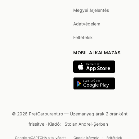
Megyei árjelentés
Adatvédelem
Feltételek
MOBIL ALKALMAZÁS
Elérhető itt:
App Store
ELÉRHETŐ ITT:
Google Play
© 2026 PretCarburant.ro — Üzemanyag árak 2 óránként
frissítve · Kiadó:
Stoian Andrei-Șerban
Google reCAPTCHA által védett —
Google irányelv
·
Feltételek