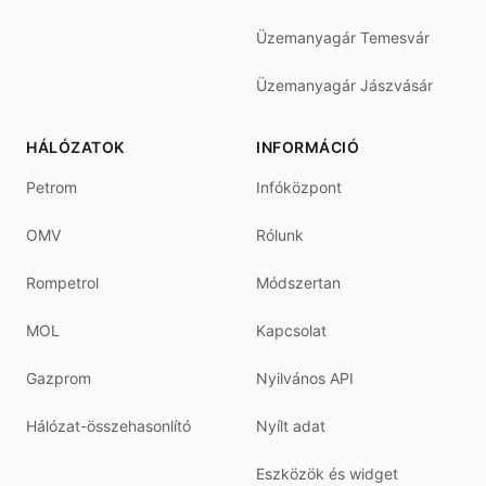
Üzemanyagár Temesvár
Üzemanyagár Jászvásár
HÁLÓZATOK
INFORMÁCIÓ
Petrom
Infóközpont
OMV
Rólunk
Rompetrol
Módszertan
MOL
Kapcsolat
Gazprom
Nyilvános API
Hálózat-összehasonlító
Nyílt adat
Eszközök és widget