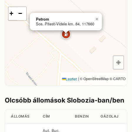
+
−
Petrom
×
Sos. Pitesti-Videle km. 84, 117660
⛽
|
© OpenStreetMap © CARTO
Leaflet
Olcsóbb állomások Slobozia-ban/ben
ÁLLOMÁS
CÍM
BENZIN
GÁZOLAJ
Aut. Buc.