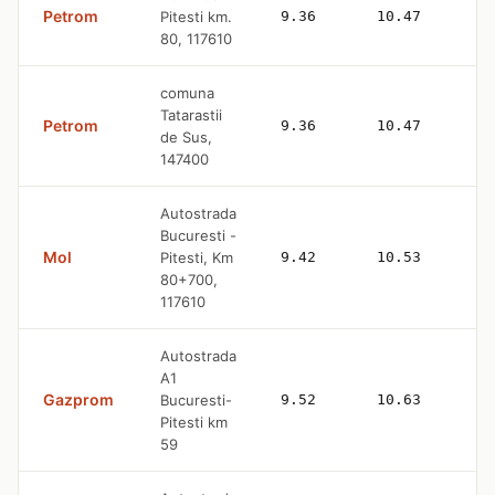
Petrom
Pitesti km.
9.36
10.47
80, 117610
comuna
Tatarastii
Petrom
9.36
10.47
de Sus,
147400
Autostrada
Bucuresti -
Mol
Pitesti, Km
9.42
10.53
80+700,
117610
Autostrada
A1
Gazprom
Bucuresti-
9.52
10.63
Pitesti km
59