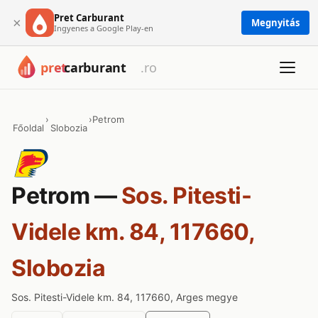
Pret Carburant
×
Megnyitás
Ingyenes a Google Play-en
›
›
Petrom
Főoldal
Slobozia
Petrom —
Sos. Pitesti-
Videle km. 84, 117660,
Slobozia
Sos. Pitesti-Videle km. 84, 117660, Arges megye