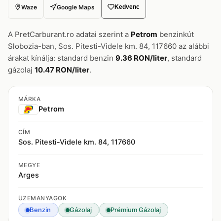
Waze
Google Maps
Kedvenc
A PretCarburant.ro adatai szerint a
Petrom
benzinkút
Slobozia-ban, Sos. Pitesti-Videle km. 84, 117660 az alábbi
árakat kínálja: standard benzin
9.36 RON/liter
, standard
gázolaj
10.47 RON/liter
.
MÁRKA
Petrom
CÍM
Sos. Pitesti-Videle km. 84, 117660
MEGYE
Arges
ÜZEMANYAGOK
Benzin
Gázolaj
Prémium Gázolaj