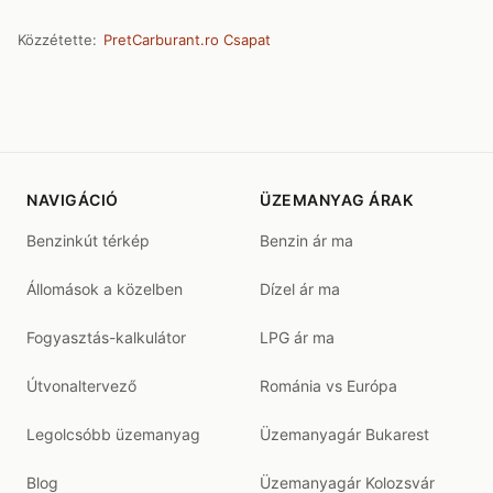
Közzétette:
PretCarburant.ro Csapat
NAVIGÁCIÓ
ÜZEMANYAG ÁRAK
Benzinkút térkép
Benzin ár ma
Állomások a közelben
Dízel ár ma
Fogyasztás-kalkulátor
LPG ár ma
Útvonaltervező
Románia vs Európa
Legolcsóbb üzemanyag
Üzemanyagár Bukarest
Blog
Üzemanyagár Kolozsvár