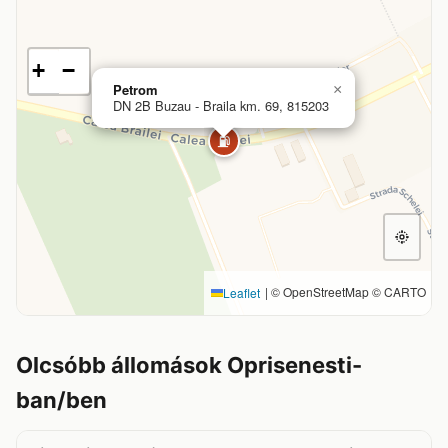
+
−
Petrom
×
DN 2B Buzau - Braila km. 69, 815203
⛽
|
© OpenStreetMap © CARTO
Leaflet
Olcsóbb állomások Oprisenesti-
ban/ben