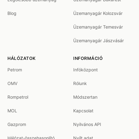
Blog
Üzemanyagár Kolozsvár
Üzemanyagár Temesvár
Üzemanyagár Jászvásár
HÁLÓZATOK
INFORMÁCIÓ
Petrom
Infóközpont
OMV
Rólunk
Rompetrol
Módszertan
MOL
Kapcsolat
Gazprom
Nyilvános API
Hálózat-összehasonlító
Nyílt adat