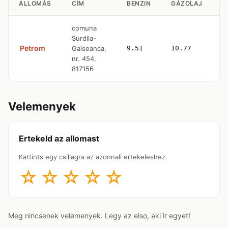
ÁLLOMÁS
CÍM
BENZIN
GÁZOLAJ
L
comuna
Surdila-
Petrom
Gaiseanca,
9.51
10.77
—
nr. 454,
817156
Velemenyek
Ertekeld az allomast
Kattints egy csillagra az azonnali ertekeleshez.
☆
☆
☆
☆
☆
Meg nincsenek velemenyek. Legy az elso, aki ir egyet!