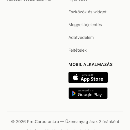
Eszközök és widget
Megyei árjelentés
Adatvédelem
Feltételek
MOBIL ALKALMAZÁS
Elérhető itt:
App Store
ELÉRHETŐ ITT:
Google Play
© 2026 PretCarburant.ro — Üzemanyag árak 2 óránként