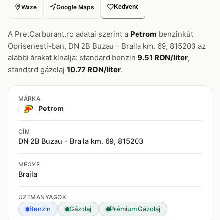
Waze
Google Maps
Kedvenc
A PretCarburant.ro adatai szerint a
Petrom
benzinkút
Oprisenesti-ban, DN 2B Buzau - Braila km. 69, 815203 az
alábbi árakat kínálja: standard benzin
9.51 RON/liter
,
standard gázolaj
10.77 RON/liter
.
MÁRKA
Petrom
CÍM
DN 2B Buzau - Braila km. 69, 815203
MEGYE
Braila
ÜZEMANYAGOK
Benzin
Gázolaj
Prémium Gázolaj