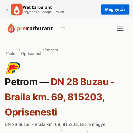
Pret Carburant
×
Megnyitás
Ingyenes a Google Play-en
›
›
Petrom
Főoldal
Oprisenesti
Petrom —
DN 2B Buzau -
Braila km. 69, 815203,
Oprisenesti
DN 2B Buzau - Braila km. 69, 815203, Braila megye