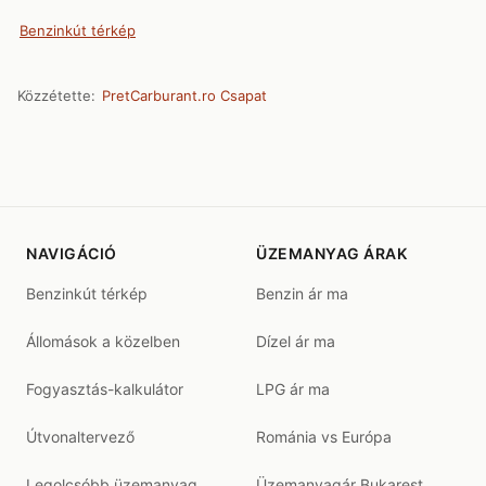
Benzinkút térkép
Közzétette:
PretCarburant.ro Csapat
NAVIGÁCIÓ
ÜZEMANYAG ÁRAK
Benzinkút térkép
Benzin ár ma
Állomások a közelben
Dízel ár ma
Fogyasztás-kalkulátor
LPG ár ma
Útvonaltervező
Románia vs Európa
Legolcsóbb üzemanyag
Üzemanyagár Bukarest