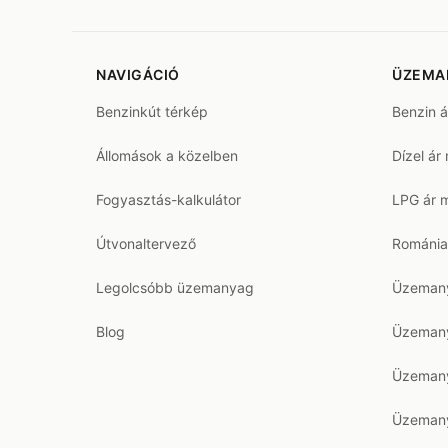
NAVIGÁCIÓ
ÜZEMA
Benzinkút térkép
Benzin 
Állomások a közelben
Dízel ár
Fogyasztás-kalkulátor
LPG ár 
Útvonaltervező
Románia
Legolcsóbb üzemanyag
Üzemany
Blog
Üzemany
Üzemany
Üzemany