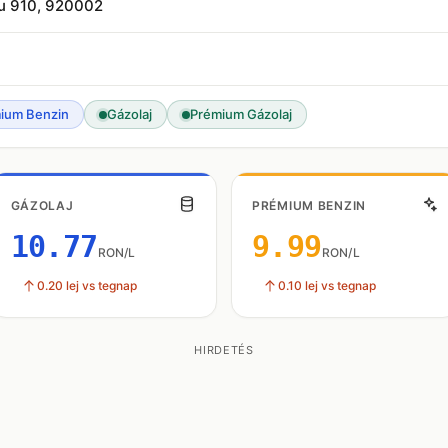
ru 910, 920002
ium Benzin
Gázolaj
Prémium Gázolaj
GÁZOLAJ
PRÉMIUM BENZIN
10.77
9.99
RON/L
RON/L
0.20 lej vs tegnap
0.10 lej vs tegnap
HIRDETÉS