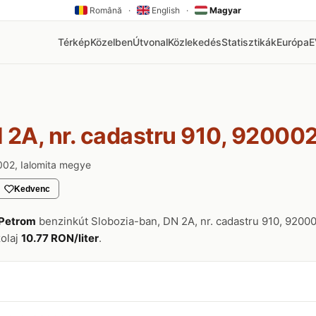
Română
·
English
·
Magyar
Térkép
Közelben
Útvonal
Közlekedés
Statisztikák
Európa
 2A, nr. cadastru 910, 920002
002, Ialomita megye
Kedvenc
Petrom
benzinkút Slobozia-ban, DN 2A, nr. cadastru 910, 920002
zolaj
10.77 RON/liter
.