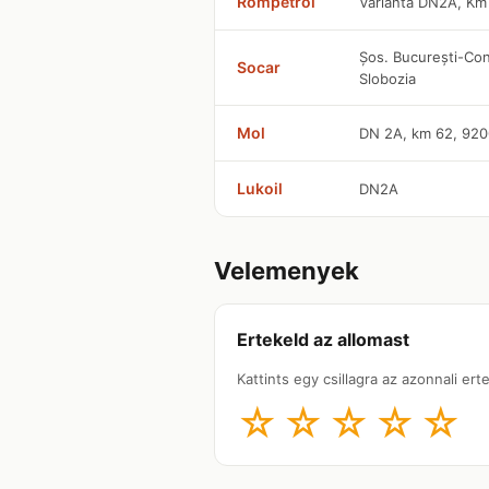
Rompetrol
Varianta DN2A, K
Șos. București-Con
Socar
Slobozia
Mol
DN 2A, km 62, 920
Lukoil
DN2A
Velemenyek
Ertekeld az allomast
Kattints egy csillagra az azonnali er
☆
☆
☆
☆
☆