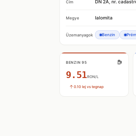
DN 2A, nr. cadast
Cím
Ialomita
Megye
Benzin
Prém
Üzemanyagok
BENZIN 95
9.51
RON/L
0.10 lej vs tegnap