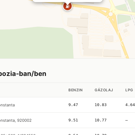
⛽
bozia-ban/ben
BENZIN
GÁZOLAJ
LPG
onstanta
9.47
10.83
4.64
onstanta, 920002
9.51
10.77
—