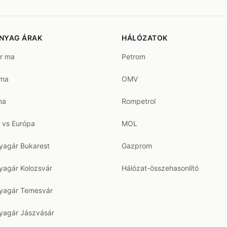
NYAG ÁRAK
HÁLÓZATOK
ár ma
Petrom
 ma
OMV
ma
Rompetrol
 vs Európa
MOL
agár Bukarest
Gazprom
agár Kolozsvár
Hálózat-összehasonlító
agár Temesvár
agár Jászvásár