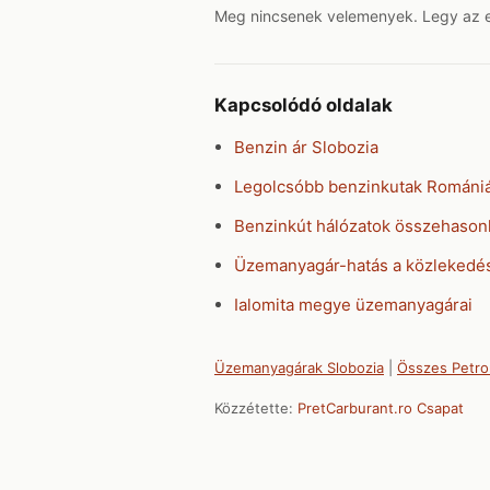
Meg nincsenek velemenyek. Legy az els
Kapcsolódó oldalak
Benzin ár Slobozia
Legolcsóbb benzinkutak Románi
Benzinkút hálózatok összehasonl
Üzemanyagár-hatás a közlekedé
Ialomita megye üzemanyagárai
Üzemanyagárak Slobozia
|
Összes Petro
Közzétette:
PretCarburant.ro Csapat