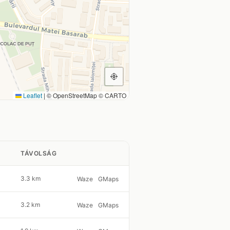
Leaflet
|
© OpenStreetMap © CARTO
TÁVOLSÁG
3.3 km
Waze
GMaps
3.2 km
Waze
GMaps