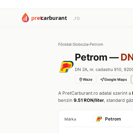
Főoldal
›
Slobozia
›
Petrom
Petrom —
DN
DN 2A, nr. cadastru 910, 920
Waze
Google Maps
A PretCarburant.ro adatai szerint a
benzin
9.51 RON/liter
, standard gá
Petrom
Márka