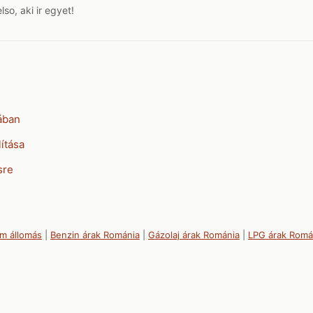
o, aki ir egyet!
ában
ítása
sre
m állomás
|
Benzin árak Románia
|
Gázolaj árak Románia
|
LPG árak Romá