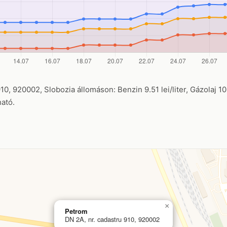
0, 920002, Slobozia állomáson: Benzin 9.51 lei/liter, Gázolaj 10.
ható.
×
Petrom
DN 2A, nr. cadastru 910, 920002