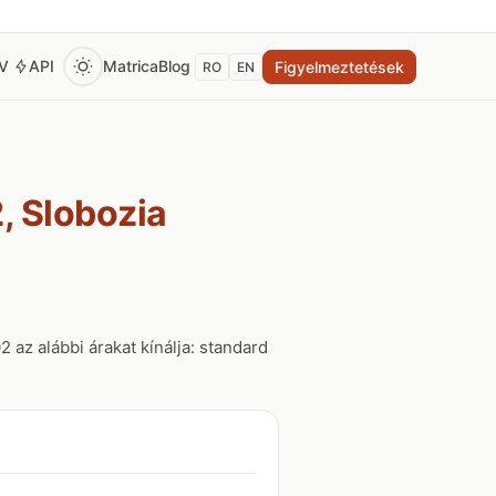
EV
API
Matrica
Blog
Figyelmeztetések
RO
EN
, Slobozia
 az alábbi árakat kínálja: standard