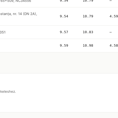
m 65+509, NC34556
9.54
10.79
—
stanța, nr. 14 (DN 2A),
9.54
10.79
4.59
051
9.57
10.83
—
9.59
10.98
4.58
tekeleshez.