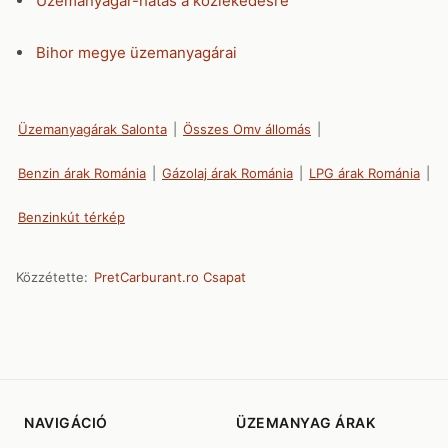
Üzemanyagár-hatás a közlekedésre
Bihor megye üzemanyagárai
Üzemanyagárak Salonta
|
Összes Omv állomás
|
Benzin árak Románia
|
Gázolaj árak Románia
|
LPG árak Románia
|
Benzinkút térkép
Közzétette:
PretCarburant.ro Csapat
NAVIGÁCIÓ
ÜZEMANYAG ÁRAK