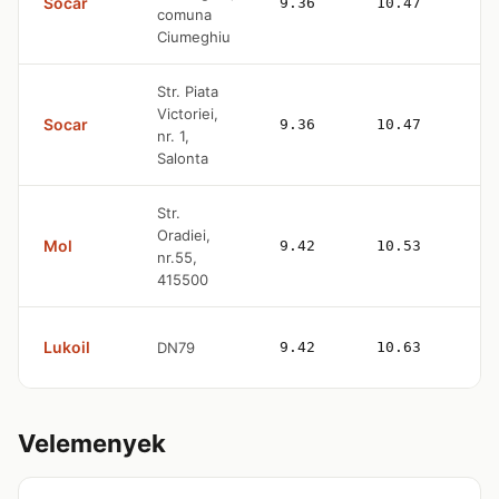
Socar
9.36
10.47
—
comuna
Ciumeghiu
Str. Piata
Victoriei,
Socar
9.36
10.47
—
nr. 1,
Salonta
Str.
Oradiei,
Mol
9.42
10.53
4
nr.55,
415500
Lukoil
DN79
9.42
10.63
4
Velemenyek