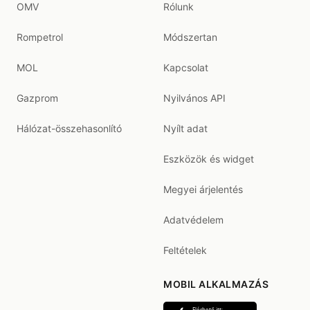
OMV
Rólunk
Rompetrol
Módszertan
MOL
Kapcsolat
Gazprom
Nyilvános API
Hálózat-összehasonlító
Nyílt adat
Eszközök és widget
Megyei árjelentés
Adatvédelem
Feltételek
MOBIL ALKALMAZÁS
Elérhető itt: