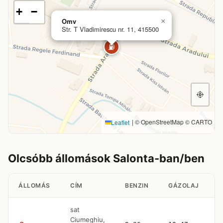
+
−
Omv
×
Str. T Vladimirescu nr. 11, 415500
⛽
|
© OpenStreetMap © CARTO
Leaflet
Olcsóbb állomások Salonta-ban/ben
ÁLLOMÁS
CÍM
BENZIN
GÁZOLAJ
sat
Ciumeghiu,