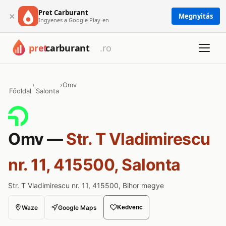
Pret Carburant
×
Megnyitás
Ingyenes a Google Play-en
›
›
Omv
Főoldal
Salonta
Omv —
Str. T Vladimirescu
nr. 11, 415500, Salonta
Str. T Vladimirescu nr. 11, 415500, Bihor megye
Waze
Google Maps
Kedvenc