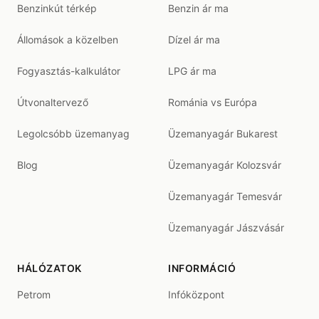
Benzinkút térkép
Benzin ár ma
Állomások a közelben
Dízel ár ma
Fogyasztás-kalkulátor
LPG ár ma
Útvonaltervező
Románia vs Európa
Legolcsóbb üzemanyag
Üzemanyagár Bukarest
Blog
Üzemanyagár Kolozsvár
Üzemanyagár Temesvár
Üzemanyagár Jászvásár
HÁLÓZATOK
INFORMÁCIÓ
Petrom
Infóközpont