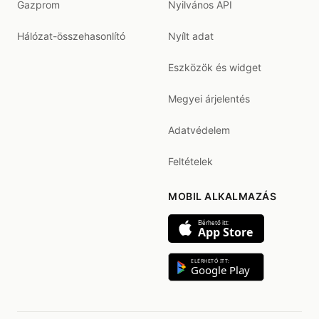
Gazprom
Nyilvános API
Hálózat-összehasonlító
Nyílt adat
Eszközök és widget
Megyei árjelentés
Adatvédelem
Feltételek
MOBIL ALKALMAZÁS
Elérhető itt:
App Store
ELÉRHETŐ ITT:
Google Play