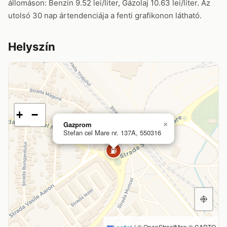
állomáson: Benzin 9.52 lei/liter, Gázolaj 10.63 lei/liter. Az
utolsó 30 nap ártendenciája a fenti grafikonon látható.
Helyszín
+
−
Gazprom
×
Stefan cel Mare nr. 137A, 550316
⛽
|
© OpenStreetMap © CARTO