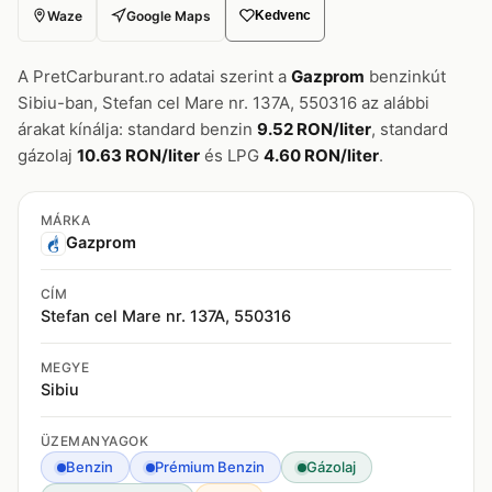
Waze
Google Maps
Kedvenc
A PretCarburant.ro adatai szerint a
Gazprom
benzinkút
Sibiu-ban, Stefan cel Mare nr. 137A, 550316 az alábbi
árakat kínálja: standard benzin
9.52 RON/liter
, standard
gázolaj
10.63 RON/liter
és LPG
4.60 RON/liter
.
MÁRKA
Gazprom
CÍM
Stefan cel Mare nr. 137A, 550316
MEGYE
Sibiu
ÜZEMANYAGOK
Benzin
Prémium Benzin
Gázolaj