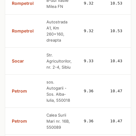
B-dul Vasile
Rompetrol
9.32
10.53
Milea FN
Autostrada
A1, Km
Rompetrol
9.32
10.53
260+160,
dreapta
Str.
Socar
Agricultorilor,
9.33
10.43
nr. 2-4, Sibiu
sos.
Autogarii -
Petrom
9.36
10.47
Sos. Alba-
Iulia, 550018
Calea Surii
Petrom
Mari nr. 16B,
9.36
10.47
550089