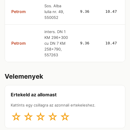
Sos. Alba
Petrom
Iulia nr. 49,
9.36
10.47
550052
inters. DN 1
KM 296+300
Petrom
cu DN 7 KM
9.36
10.47
258+790,
557263
Velemenyek
Ertekeld az allomast
Kattints egy csillagra az azonnali ertekeleshez.
☆
☆
☆
☆
☆