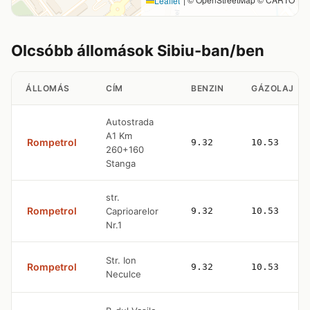
Leaflet
Olcsóbb állomások Sibiu-ban/ben
ÁLLOMÁS
CÍM
BENZIN
GÁZOLAJ
Autostrada
A1 Km
Rompetrol
9.32
10.53
260+160
Stanga
str.
Rompetrol
Caprioarelor
9.32
10.53
Nr.1
Str. Ion
Rompetrol
9.32
10.53
Neculce