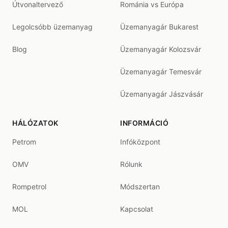
Útvonaltervező
Románia vs Európa
Legolcsóbb üzemanyag
Üzemanyagár Bukarest
Blog
Üzemanyagár Kolozsvár
Üzemanyagár Temesvár
Üzemanyagár Jászvásár
HÁLÓZATOK
INFORMÁCIÓ
Petrom
Infóközpont
OMV
Rólunk
Rompetrol
Módszertan
MOL
Kapcsolat