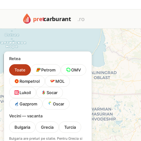
Harta cu toate cele 1673 benzinării din România: Petrom, OM
Harta benzinăriilor din Româ
Filtrează după tip de carburant sau rețea pentru a găsi cea 
+
Retea
−
Toate
Petrom
OMV
Rompetrol
MOL
Lukoil
Socar
Gazprom
Oscar
Vecini — vacanta
Bulgaria
Grecia
Turcia
Bulgaria are preturi pe statie. Pentru Grecia si