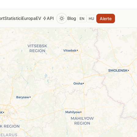
rt
Statistici
Europa
EV
API
Blog
Alerte
EN
HU
 pentru a vedea prețul curent al benzinei, motorinei și GPL.
tomat la fiecare 2 ore din surse oficiale verificate (Monito