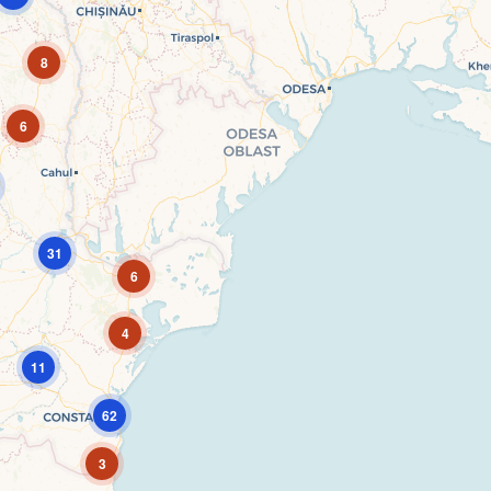
8
6
31
6
4
11
62
3