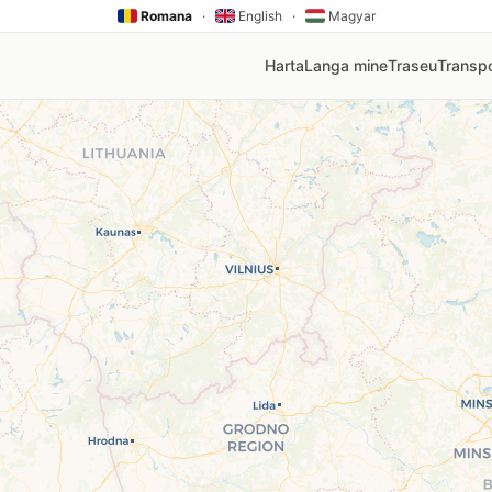
Romana
·
English
·
Magyar
Harta
Langa mine
Traseu
Transpo
V, Rompetrol, Mol, Lukoil, Socar, Oscar. Click pe orice pin
nia
mai ieftină stație din zona ta. Prețurile sunt actualizate au