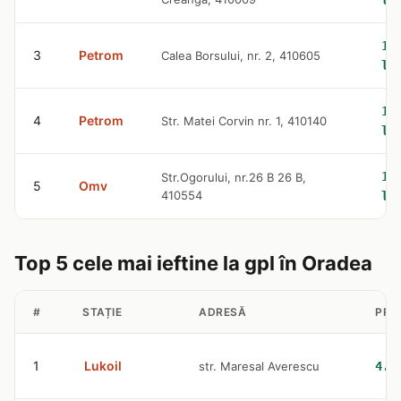
le
10
3
Petrom
Calea Borsului, nr. 2, 410605
le
10
4
Petrom
Str. Matei Corvin nr. 1, 410140
le
10
Str.Ogorului, nr.26 B 26 B,
5
Omv
410554
le
Top 5 cele mai ieftine la gpl în Oradea
#
STAȚIE
ADRESĂ
PRE
1
Lukoil
str. Maresal Averescu
4.6