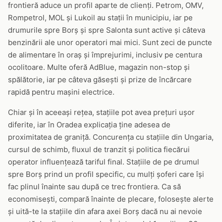
frontieră aduce un profil aparte de clienți. Petrom, OMV,
Rompetrol, MOL și Lukoil au stații în municipiu, iar pe
drumurile spre Borș și spre Salonta sunt active și câteva
benzinării ale unor operatori mai mici. Sunt zeci de puncte
de alimentare în oraș și împrejurimi, inclusiv pe centura
ocolitoare. Multe oferă AdBlue, magazin non-stop și
spălătorie, iar pe câteva găsești și prize de încărcare
rapidă pentru mașini electrice.
Chiar și în aceeași rețea, stațiile pot avea prețuri ușor
diferite, iar în Oradea explicația ține adesea de
proximitatea de graniță. Concurența cu stațiile din Ungaria,
cursul de schimb, fluxul de tranzit și politica fiecărui
operator influențează tariful final. Stațiile de pe drumul
spre Borș prind un profil specific, cu mulți șoferi care își
fac plinul înainte sau după ce trec frontiera. Ca să
economisești, compară înainte de plecare, folosește alerte
și uită-te la stațiile din afara axei Borș dacă nu ai nevoie