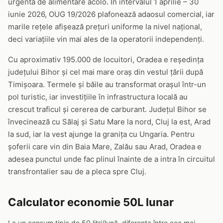
urgentă de alimentare acolo. În intervalul 1 aprilie – 30
iunie 2026, OUG 19/2026 plafonează adaosul comercial, iar
marile rețele afișează prețuri uniforme la nivel național,
deci variațiile vin mai ales de la operatorii independenți.
Cu aproximativ 195.000 de locuitori, Oradea e reședința
județului Bihor și cel mai mare oraș din vestul țării după
Timișoara. Termele și băile au transformat orașul într-un
pol turistic, iar investițiile în infrastructura locală au
crescut traficul și cererea de carburant. Județul Bihor se
învecinează cu Sălaj și Satu Mare la nord, Cluj la est, Arad
la sud, iar la vest ajunge la granița cu Ungaria. Pentru
șoferii care vin din Baia Mare, Zalău sau Arad, Oradea e
adesea punctul unde fac plinul înainte de a intra în circuitul
transfrontalier sau de a pleca spre Cluj.
Calculator economie 50L lunar
La un consum tipic de 50 litri/lună, diferența între cea mai