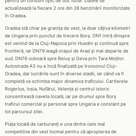
pentru un consum tipic de 50L lunar. Datele se
actualizează la fiecare 2 ore din 28 benzinării monitorizate
în Oradea.
Oradea stă chiar pe granița de vest, la doar câțiva kilometri
de Ungaria prin punctul de trecere Borș. DN1 intră dinspre
est venind de la Cluj-Napoca prin Huedin și continuă spre
frontieră, iar DN79 leagă orașul de Arad și mai departe de
sud. DN76 coboară spre Beiuș și Deva prin Țara Moților.
Autostrada A3 nu e încă finalizată pe tronsonul Cluj–
Oradea, dar lucrările sunt în diverse stadii, iar când va fi
completă va schimba major dinamica traficului. Cartierele
Rogerius, Ioșia, Nufărul, Velența și centrul istoric
concentrează naveta locală, iar pe drumul spre Borș
traficul comercial și personal spre Ungaria e constant pe
tot parcursul zilei.
Piața locală de carburanți e una dintre cele mai
competitive din vest tocmai pentru că apropierea de