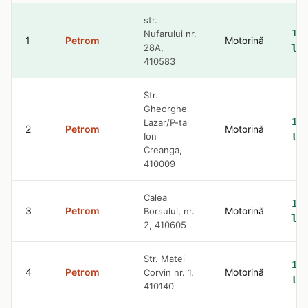
str.
10.
Nufarului nr.
1
Petrom
Motorină
28A,
lei
410583
Str.
Gheorghe
10.
Lazar/P-ta
2
Petrom
Motorină
Ion
lei
Creanga,
410009
Calea
10.
3
Petrom
Motorină
Borsului, nr.
lei
2, 410605
Str. Matei
10.
4
Petrom
Motorină
Corvin nr. 1,
lei
410140