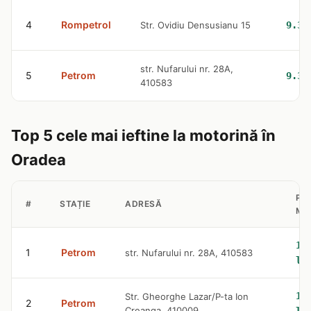
4
Rompetrol
Str. Ovidiu Densusianu 15
9.32
str. Nufarului nr. 28A,
5
Petrom
9.36
410583
Top 5 cele mai ieftine la motorină în
Oradea
PR
#
STAȚIE
ADRESĂ
MO
10
1
Petrom
str. Nufarului nr. 28A, 410583
le
10
Str. Gheorghe Lazar/P-ta Ion
2
Petrom
Creanga, 410009