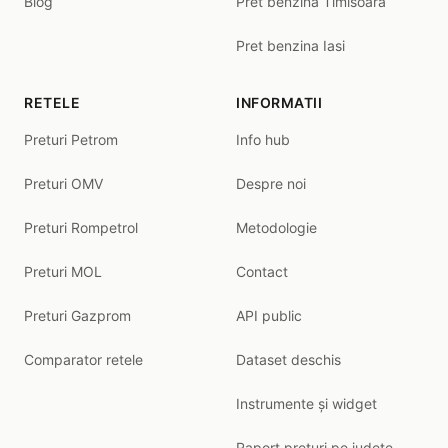
Blog
Pret benzina Timisoara
Pret benzina Iasi
RETELE
INFORMATII
Preturi Petrom
Info hub
Preturi OMV
Despre noi
Preturi Rompetrol
Metodologie
Preturi MOL
Contact
Preturi Gazprom
API public
Comparator retele
Dataset deschis
Instrumente și widget
Raport prețuri pe județe