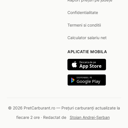
Confidentialitate
Termeni si conditii
Calculator salariu net
APLICATIE MOBILA
Descarca de pe
App Store
DISPONIBIL PE
Google Play
© 2026 PretCarburant.ro — Prețuri carburanți actualizate la
fiecare 2 ore · Redactat de
Stoian Andrei-Șerban