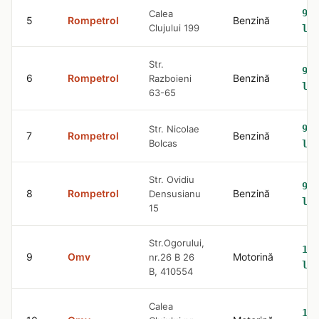
9.3
Calea
5
Rompetrol
Benzină
Clujului 199
lei
Str.
9.3
6
Rompetrol
Benzină
Razboieni
lei
63-65
9.3
Str. Nicolae
7
Rompetrol
Benzină
Bolcas
lei
Str. Ovidiu
9.3
8
Rompetrol
Benzină
Densusianu
lei
15
Str.Ogorului,
10.
9
Omv
Motorină
nr.26 B 26
lei
B, 410554
Calea
10.