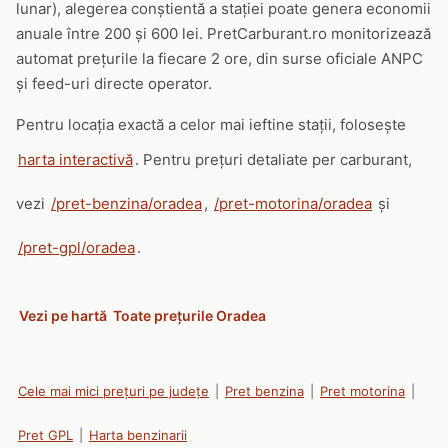
lunar), alegerea conștientă a stației poate genera economii
anuale între 200 și 600 lei. PretCarburant.ro monitorizează
automat prețurile la fiecare 2 ore, din surse oficiale ANPC
și feed-uri directe operator.
Pentru locația exactă a celor mai ieftine stații, folosește
harta interactivă
. Pentru prețuri detaliate per carburant,
vezi
/pret-benzina/oradea
,
/pret-motorina/oradea
și
/pret-gpl/oradea
.
Vezi pe hartă
Toate prețurile Oradea
Cele mai mici prețuri pe județe
|
Pret benzina
|
Pret motorina
|
Pret GPL
|
Harta benzinarii