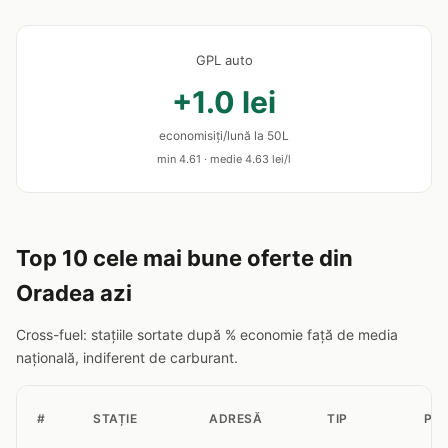
GPL auto
+1.0 lei
economisiți/lună la 50L
min 4.61 · medie 4.63 lei/l
Top 10 cele mai bune oferte din
Oradea azi
Cross-fuel: stațiile sortate după % economie față de media
națională, indiferent de carburant.
#
STAȚIE
ADRESĂ
TIP
PR