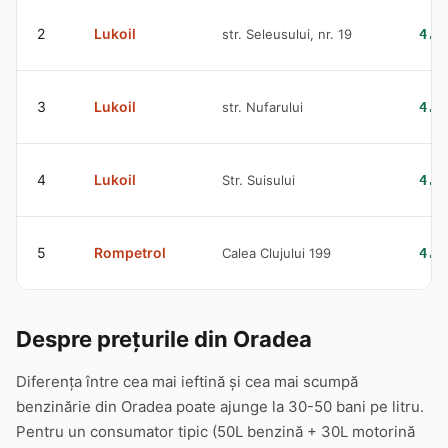
2
Lukoil
str. Seleusului, nr. 19
4.6
3
Lukoil
str. Nufarului
4.6
4
Lukoil
Str. Suisului
4.6
5
Rompetrol
Calea Clujului 199
4.6
Despre prețurile din Oradea
Diferența între cea mai ieftină și cea mai scumpă
benzinărie din Oradea poate ajunge la 30-50 bani pe litru.
Pentru un consumator tipic (50L benzină + 30L motorină