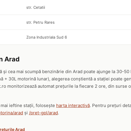
str. Cetatii
str. Petru Rares
Zona Industriala Sud 6
in Arad
ină și cea mai scumpă benzinărie din Arad poate ajunge la 30-50 b
ă + 30L motorină lunar), alegerea conștientă a stației poate ge
.ro monitorizează automat prețurile la fiecare 2 ore, din surse 
mai ieftine stații, folosește
harta interactivă
. Pentru prețuri det
torina/arad
și
/pret-gpl/arad
.
rețurile Arad