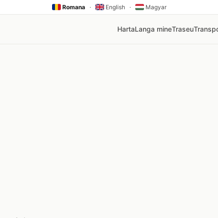
Romana
·
English
·
Magyar
Harta
Langa mine
Traseu
Transpo