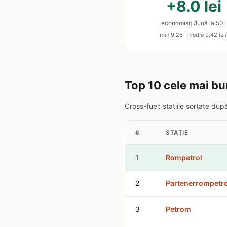
+8.0 lei
economisiți/lună la 50L
min 9.26 · medie 9.42 lei/
Top 10 cele mai bu
Cross-fuel: stațiile sortate du
#
STAȚIE
1
Rompetrol
2
Partenerrompetro
3
Petrom