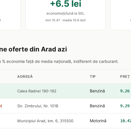
+6.5 lei
economisiți/lună la 50L
l
min 10.47 · medie 10.6 lei/l
ne oferte din Arad azi
pă % economie față de media națională, indiferent de carburant.
ADRESĂ
TIP
PREȚ
Benzină
Calea Radnei 190-192
9.26
l
Benzină
Str. Zimbrului, Nr. 101B
9.29
Motorină
Municipiul Arad, km. 6, 315500
10.4