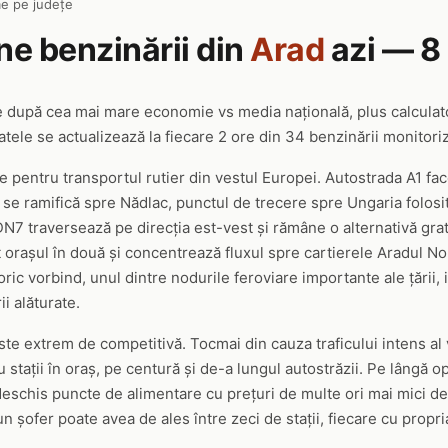
e pe județe
ine benzinării din
Arad
azi — 8
e după cea mai mare economie vs media națională, plus calcula
tele se actualizează la fiecare 2 ore din 34 benzinării monitoriz
e pentru transportul rutier din vestul Europei. Autostrada A1 fa
și se ramifică spre Nădlac, punctul de trecere spre Ungaria folos
N7 traversează pe direcția est-vest și rămâne o alternativă gratu
orașul în două și concentrează fluxul spre cartierele Aradul N
ric vorbind, unul dintre nodurile feroviare importante ale țării, i
i alăturate.
este extrem de competitivă. Tocmai din cauza traficului intens al 
stații în oraș, pe centură și de-a lungul autostrăzii. Pe lângă ope
 deschis puncte de alimentare cu prețuri de multe ori mai mici de
un șofer poate avea de ales între zeci de stații, fiecare cu propria