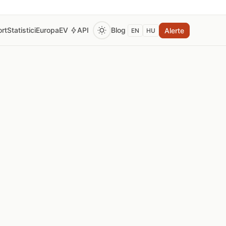
rt
Statistici
Europa
EV
API
Blog
Alerte
EN
HU