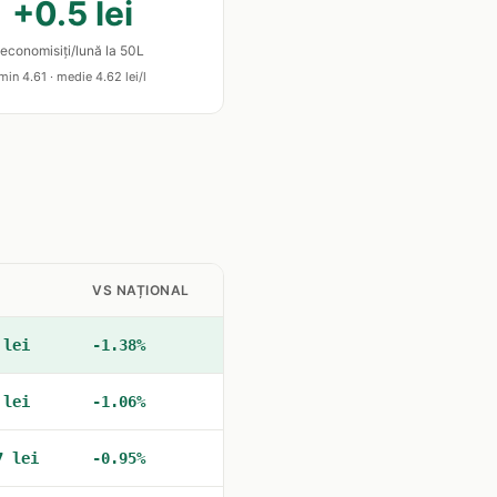
+0.5 lei
economisiți/lună la 50L
min 4.61 · medie 4.62 lei/l
VS NAȚIONAL
 lei
-1.38%
 lei
-1.06%
7 lei
-0.95%