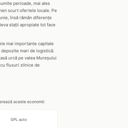
anumite perioade, mai ales
men scurt ofertele locale. Pe
iunie, însă rămân diferențe
eva stații apropiate tot face
cele mai importante capitale
s depozite mari de logistică.
roasă urcă pe valea Mureșului
u fluxuri zilnice de
enerează aceste economii:
GPL auto