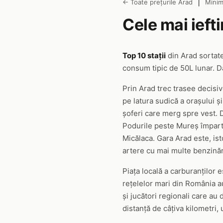
|
← Toate prețurile Arad
Minim
Cele mai ieft
Top 10 stații
din Arad sortat
consum tipic de 50L lunar. Da
Prin Arad trec trasee decisiv
pe latura sudică a orașului 
șoferi care merg spre vest. D
Podurile peste Mureș împart 
Micălaca. Gara Arad este, isto
artere cu mai multe benzinări
Piața locală a carburanților 
rețelelor mari din România au 
și jucători regionali care au
distanță de câțiva kilometri, 