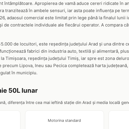
sunt întâmplătoare. Apropierea de vamă aduce cereri ridicate în 
a tranzitează în ambele sensuri, iar asta poate influența pe ter
6, adaosul comercial este limitat prin lege până la finalul lunii 
 și de contractele individuale ale fiecărui operator. A compara cât
5.000 de locuitori, este reședința județului Arad și una dintre 
uncționează fabrici din industria auto, textilă și alimentară, plu
la Timișoara, reședința județului Timiș, iar spre est zona delu
e precum Lipova, Ineu sau Pecica completează harta județeană, c
gulat în municipiu.
ie 50L lunar
lună, diferența între cea mai ieftină stație din Arad și media locală g
Motorina standard