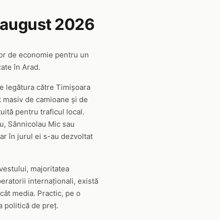
 august 2026
tor de economie pentru un
ate în Arad.
ce legătura către Timișoara
it masiv de camioane și de
ită pentru traficul local.
ou, Sânnicolau Mic sau
ar în jurul ei s-au dezvoltat
vestului, majoritatea
ratorii internaționali, există
cât media. Practic, pe o
 politică de preț.