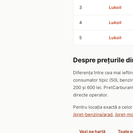
3
Lukoil
4
Lukoil
5
Lukoil
Despre prețurile d
Diferența între cea mai ieft
consumator tipic (50L benzin
200 și 600 lei. PretCarburant
directe operator.
Pentru locația exactă a celor 
/pret-benzina/arad
,
/pret-mo
Vezi pe hartă
Toate p