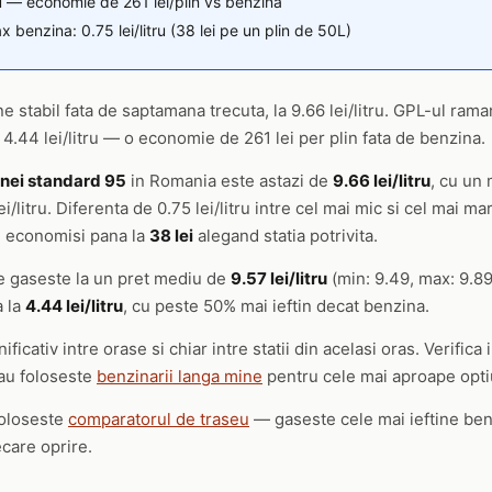
ru — economie de 261 lei/plin vs benzina
 benzina: 0.75 lei/litru (38 lei pe un plin de 50L)
e stabil fata de saptamana trecuta, la 9.66 lei/litru. GPL-ul ram
4.44 lei/litru — o economie de 261 lei per plin fata de benzina.
nei standard 95
in Romania este astazi de
9.66 lei/litru
, cu un 
i/litru. Diferenta de 0.75 lei/litru intre cel mai mic si cel mai 
i economisi pana la
38 lei
alegand statia potrivita.
 gaseste la un pret mediu de
9.57 lei/litru
(min: 9.49, max: 9.89
a la
4.44 lei/litru
, cu peste 50% mai ieftin decat benzina.
ficativ intre orase si chiar intre statii din acelasi oras. Verifica
au foloseste
benzinarii langa mine
pentru cele mai aproape opti
foloseste
comparatorul de traseu
— gaseste cele mai ieftine ben
ecare oprire.