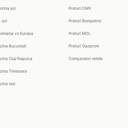
orina azi
Preturi OMV
 azi
Preturi Rompetrol
Romania vs Europa
Preturi MOL
zina Bucuresti
Preturi Gazprom
nzina Cluj-Napoca
Comparator retele
zina Timisoara
zina Iasi