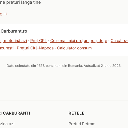
ne preturi langa tine
ne →
etCarburant.ro
eț motorină azi
·
Preț GPL
·
Cele mai mici prețuri pe județe
·
Cu cât s
ucurești
·
Prețuri Cluj-Napoca
·
Calculator consum
Date colectate din 1673 benzinarii din Romania. Actualizat 2 iunie 2026.
I CARBURANTI
RETELE
zina azi
Preturi Petrom