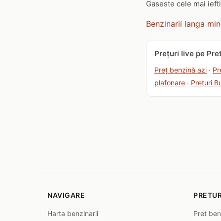
Gaseste cele mai iefti
Benzinarii langa mi
Prețuri live pe Pr
Preț benzină azi
·
Pr
plafonare
·
Prețuri B
NAVIGARE
PRETUR
Harta benzinarii
Pret ben