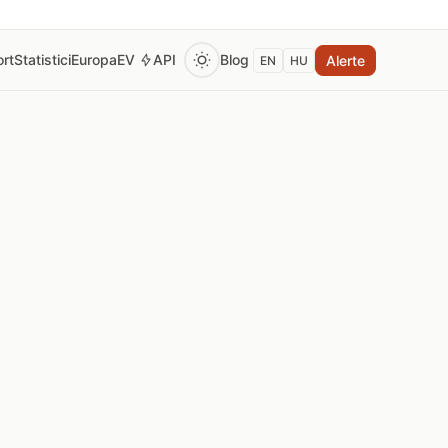
rt
Statistici
Europa
EV
API
Blog
Alerte
EN
HU