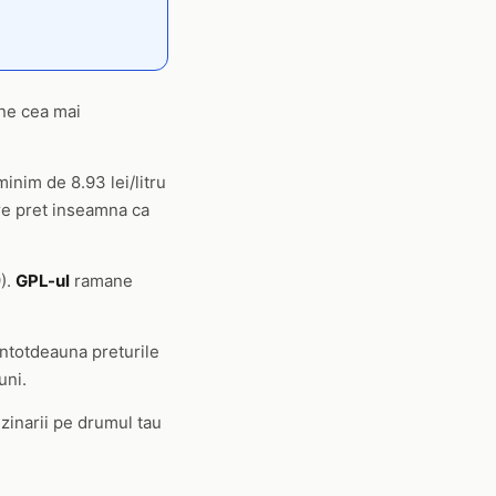
ane cea mai
minim de 8.93 lei/litru
mare pret inseamna ca
).
GPL-ul
ramane
 intotdeauna preturile
uni.
zinarii pe drumul tau