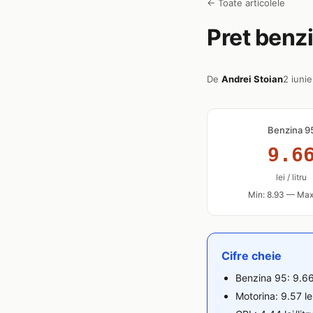
← Toate articolele
Pret benzi
De
Andrei Stoian
2 iuni
Benzina 9
9.6
lei / litru
Min: 8.93 — Max
Cifre cheie
Benzina 95: 9.66 
Motorina: 9.57 le