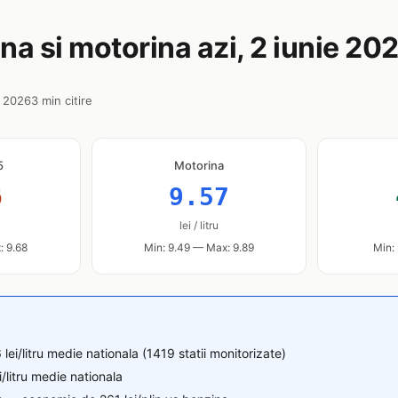
na si motorina azi, 2 iunie 20
e 2026
3 min citire
5
Motorina
6
9.57
lei / litru
: 9.68
Min: 9.49 — Max: 9.89
Min:
lei/litru medie nationala (1419 statii monitorizate)
i/litru medie nationala