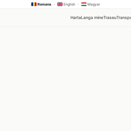
Romana
·
English
·
Magyar
Harta
Langa mine
Traseu
Transpo