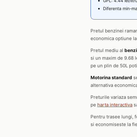
GPL: 4.44 lei/lit
Diferenta min-max
Pretul benzinei raman
economica optiune la 
Pretul mediu al
benzi
si un maxim de 9.68 le
pe un plin de 50L pot
Motorina standard
se
alternativa economic
Preturile variaza semni
pe
harta interactiva
s
Pentru trasee lungi, 
si economiseste la fi