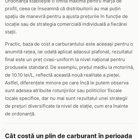
Ordonanța stabilește o limită maximă pentru marja de
profit, ceea ce înseamnă că distribuitorii au mai puțin
spațiu de manevră pentru a ajusta prețurile în funcție de
locație sau de strategia comercială individuală a fiecărei
stații.
Practic, baza de cost a carburantului este aceeași pentru o
anumită rețea, iar odată aplicat adaosul plafonat, rezultatul
final este un preț cvasi-uniform la nivel național pentru
produsele standard. De exemplu, prețul mediu la motorină,
de 10.10 lei/L, reflectă această nouă realitate a pieței.
Astfel, diferențele minore pe care încă le putem observa
sunt adesea atribuite rotunjirilor sau politicilor fiscale
locale specifice, dar nu mai sunt rezultatul unei strategii
de prețuri diversificate la nivel de stație, cum era înainte
de ordonanță.
Cât costă un plin de carburant în perioada