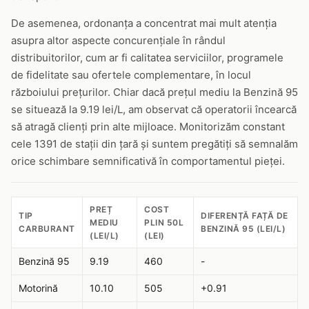
De asemenea, ordonanța a concentrat mai mult atenția
asupra altor aspecte concurențiale în rândul
distribuitorilor, cum ar fi calitatea serviciilor, programele
de fidelitate sau ofertele complementare, în locul
războiului prețurilor. Chiar dacă prețul mediu la Benzină 95
se situează la 9.19 lei/L, am observat că operatorii încearcă
să atragă clienți prin alte mijloace. Monitorizăm constant
cele 1391 de stații din țară și suntem pregătiți să semnalăm
orice schimbare semnificativă în comportamentul pieței.
PREȚ
COST
TIP
DIFERENȚĂ FAȚĂ DE
MEDIU
PLIN 50L
CARBURANT
BENZINĂ 95 (LEI/L)
(LEI/L)
(LEI)
Benzină 95
9.19
460
-
Motorină
10.10
505
+0.91