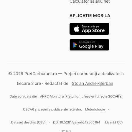
Calculator salariu net
APLICATIE MOBILA
Descarca de pe
App Store
DISPONIBIL PE
Google Play
© 2026 PretCarburant.ro — Prețuri carburanți actualizate la
fiecare 2 ore · Redactat de
Stoian Andrei-Șerban
Date agregate din
ANPC Monitorul Prețurilor
, feed-uri directe SOCAR și
OSCAR și paginile publice ale rețelelor.
Metodologie
·
Dataset deschis (CSV)
·
DOI 10.5281/zenodo.19560194
· Licență CC-
BY 4.0.