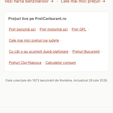
Vezi harta benzinăriilor →
·
Cele mai mici prețuri →
Prețuri live pe PretCarburant.ro
Preț benzină azi
·
Preț motorină azi
·
Preț GPL
·
Cele mai mici prețuri pe județe
·
Cu cât s-au scumpit după plafonare
·
Prețuri București
·
Prețuri Cluj-Napoca
·
Calculator consum
Date colectate din 1673 benzinării din România. Actualizat 29 iulie 2026.