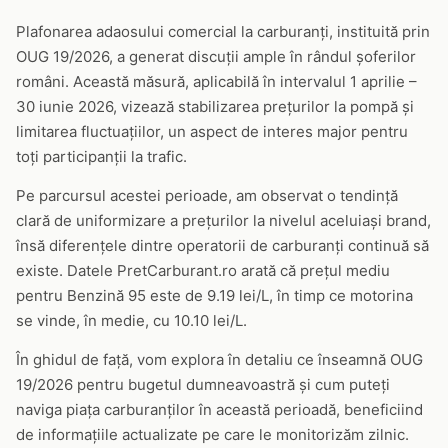
Plafonarea adaosului comercial la carburanți, instituită prin
OUG 19/2026, a generat discuții ample în rândul șoferilor
români. Această măsură, aplicabilă în intervalul 1 aprilie –
30 iunie 2026, vizează stabilizarea prețurilor la pompă și
limitarea fluctuațiilor, un aspect de interes major pentru
toți participanții la trafic.
Pe parcursul acestei perioade, am observat o tendință
clară de uniformizare a prețurilor la nivelul aceluiași brand,
însă diferențele dintre operatorii de carburanți continuă să
existe. Datele PretCarburant.ro arată că prețul mediu
pentru Benzină 95 este de 9.19 lei/L, în timp ce motorina
se vinde, în medie, cu 10.10 lei/L.
În ghidul de față, vom explora în detaliu ce înseamnă OUG
19/2026 pentru bugetul dumneavoastră și cum puteți
naviga piața carburanților în această perioadă, beneficiind
de informațiile actualizate pe care le monitorizăm zilnic.