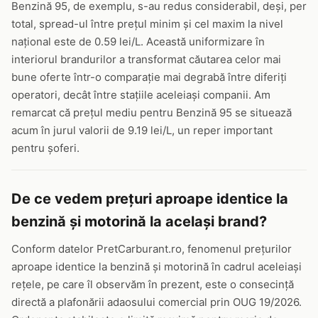
Benzină 95, de exemplu, s-au redus considerabil, deși, per
total, spread-ul între prețul minim și cel maxim la nivel
național este de 0.59 lei/L. Această uniformizare în
interiorul brandurilor a transformat căutarea celor mai
bune oferte într-o comparație mai degrabă între diferiți
operatori, decât între stațiile aceleiași companii. Am
remarcat că prețul mediu pentru Benzină 95 se situează
acum în jurul valorii de 9.19 lei/L, un reper important
pentru șoferi.
De ce vedem prețuri aproape identice la
benzină și motorină la același brand?
Conform datelor PretCarburant.ro, fenomenul prețurilor
aproape identice la benzină și motorină în cadrul aceleiași
rețele, pe care îl observăm în prezent, este o consecință
directă a plafonării adaosului comercial prin OUG 19/2026.