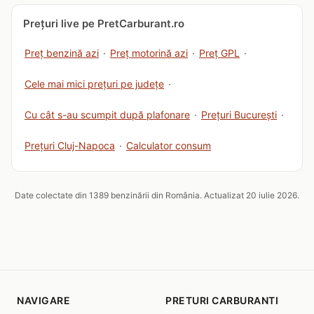
Prețuri live pe PretCarburant.ro
Preț benzină azi
·
Preț motorină azi
·
Preț GPL
·
Cele mai mici prețuri pe județe
·
Cu cât s-au scumpit după plafonare
·
Prețuri București
·
Prețuri Cluj-Napoca
·
Calculator consum
Date colectate din 1389 benzinării din România. Actualizat 20 iulie 2026.
NAVIGARE
PRETURI CARBURANTI