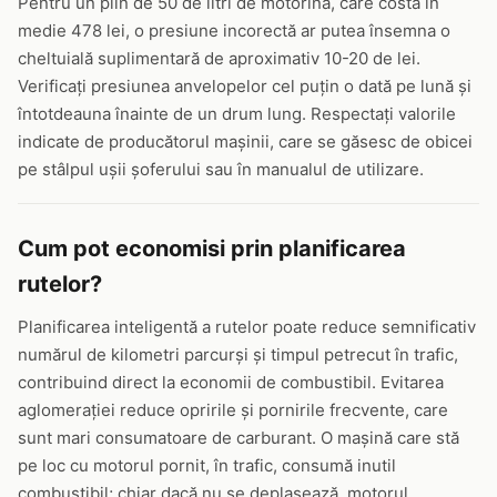
Pentru un plin de 50 de litri de motorină, care costă în
medie 478 lei, o presiune incorectă ar putea însemna o
cheltuială suplimentară de aproximativ 10-20 de lei.
Verificați presiunea anvelopelor cel puțin o dată pe lună și
întotdeauna înainte de un drum lung. Respectați valorile
indicate de producătorul mașinii, care se găsesc de obicei
pe stâlpul ușii șoferului sau în manualul de utilizare.
Cum pot economisi prin planificarea
rutelor?
Planificarea inteligentă a rutelor poate reduce semnificativ
numărul de kilometri parcurși și timpul petrecut în trafic,
contribuind direct la economii de combustibil. Evitarea
aglomerației reduce opririle și pornirile frecvente, care
sunt mari consumatoare de carburant. O mașină care stă
pe loc cu motorul pornit, în trafic, consumă inutil
combustibil; chiar dacă nu se deplasează, motorul