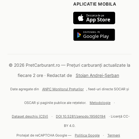
APLICATIE MOBILA
Descarca de pe
App Store
DISPONIBIL PE
Google Play
© 2026 PretCarburant.ro — Prețuri carburanți actualizate la
fiecare 2 ore · Redactat de
Stoian Andrei-Șerban
Date agregate din
ANPC Monitorul Prețurilor
, feed-uri directe SOCAR și
OSCAR și paginile publice ale rețelelor.
Metodologie
·
Dataset deschis (CSV)
·
DOI 10.5281/zenodo.19560194
· Licență CC-
BY 4.0.
Protejat de reCAPTCHA Google —
Politica Google
·
Termeni