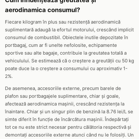
Cum influențează greutatea și
aerodinamica consumul?
Fiecare kilogram în plus sau rezistență aerodinamică
suplimentară adaugă la efortul motorului, crescând implicit
consumul de combustibil. Obiectele inutile depozitate în
portbagaj, cum ar fi unelte nefolosite, echipamente
sportive sau alte bagaje, contribuie la greutatea totală a
vehiculului. Se estimează că o creștere a greutății cu 50 kg
poate duce la o creștere a consumului cu aproximativ 1-
2%.
De asemenea, accesoriile externe, precum barele de
plafon sau portbagajele suplimentare, chiar și goale,
afectează aerodinamica mașinii, crescând rezistența la
înaintare. Chiar și un singur plin de benzină la 8.76 lei/L se
simte diferit în funcție de încărcătura mașinii. Îndepărtați
tot ce nu este strict necesar pentru călătoria respectivă și
demontați accesoriile externe atunci când nu le folosiți. Un