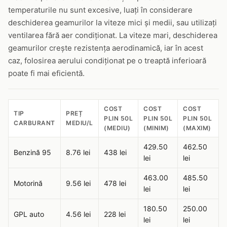
temperaturile nu sunt excesive, luați în considerare
deschiderea geamurilor la viteze mici și medii, sau utilizați
ventilarea fără aer condiționat. La viteze mari, deschiderea
geamurilor crește rezistența aerodinamică, iar în acest
caz, folosirea aerului condiționat pe o treaptă inferioară
poate fi mai eficientă.
COST
COST
COST
TIP
PREȚ
PLIN 50L
PLIN 50L
PLIN 50L
CARBURANT
MEDIU/L
(MEDIU)
(MINIM)
(MAXIM)
429.50
462.50
Benzină 95
8.76 lei
438 lei
lei
lei
463.00
485.50
Motorină
9.56 lei
478 lei
lei
lei
180.50
250.00
GPL auto
4.56 lei
228 lei
lei
lei