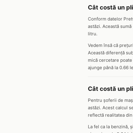
Cât costă un pl
Conform datelor PretC
astăzi. Această sumă 
litru.
Vedem însă că prețuril
Această diferență subs
mică cercetare poate 
ajunge până la 0.66 le
Cât costă un pl
Pentru șoferii de mași
astăzi. Acest calcul s
reflectă realitatea din
La fel ca la benzină, 