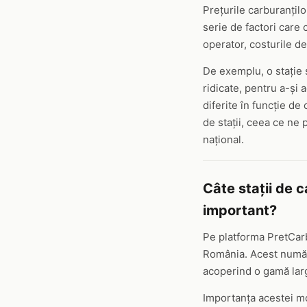
Prețurile carburanțilo
serie de factori care 
operator, costurile de 
De exemplu, o stație 
ridicate, pentru a-și 
diferite în funcție d
de stații, ceea ce ne 
național.
Câte stații de 
important?
Pe platforma PretCarb
România. Acest număr 
acoperind o gamă largă
Importanța acestei mon