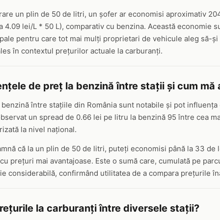
re un plin de 50 de litri, un șofer ar economisi aproximativ 204.
ca 4.09 lei/L * 50 L), comparativ cu benzina. Această economie s
ipale pentru care tot mai mulți proprietari de vehicule aleg să-ș
les în contextul prețurilor actuale la carburanți.
ențele de preț la benzină între stații și cum m
 benzină între stațiile din România sunt notabile și pot influența 
ervat un spread de 0.66 lei pe litru la benzină 95 între cea mai
zată la nivel național.
mnă că la un plin de 50 de litri, puteți economisi până la 33 de le
 cu prețuri mai avantajoase. Este o sumă care, cumulată pe parc
 considerabilă, confirmând utilitatea de a compara prețurile în
ețurile la carburanți între diversele stații?