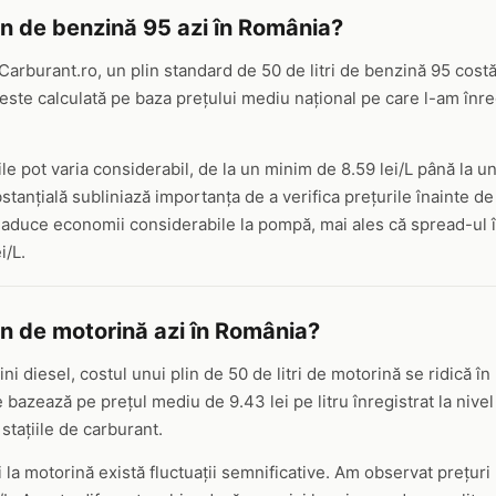
in de benzină 95 azi în România?
arburant.ro, un plin standard de 50 de litri de benzină 95 cost
este calculată pe baza prețului mediu național pe care l-am înreg
e pot varia considerabil, de la un minim de 8.59 lei/L până la u
tanțială subliniază importanța de a verifica prețurile înainte de 
aduce economii considerabile la pompă, mai ales că spread-ul în
i/L.
in de motorină azi în România?
ni diesel, costul unui plin de 50 de litri de motorină se ridică în
e bazează pe prețul mediu de 9.43 lei pe litru înregistrat la nivel 
 stațiile de carburant.
și la motorină există fluctuații semnificative. Am observat prețur