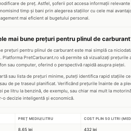
dificare de preț. Astfel, șoferii pot accesa informații relevante î
nomisind timp și bani prin alegerea stațiilor cu cele mai avantaj
agement mai eficient al bugetului personal.
le mai bune prețuri pentru plinul de carburant
e prețuri pentru plinul de carburant este mai simplă ca niciodată
 Platforma PretCarburant.ro vă permite să vizualizați prețurile a
lefon sau computer, oferind o perspectivă rapidă asupra pieței.
rtă sau lista de prețuri minime, puteți identifica rapid stațiile ce
u de pe traseul planificat. Verificând prețurile înainte de a ple
ei pe litru la benzină, de exemplu, sau chiar mai mult la motori
r-o decizie inteligentă și economică.
PREȚ MEDIU/LITRU
COST PLIN 50 LITRI (MED
8.65 lei
432 lei