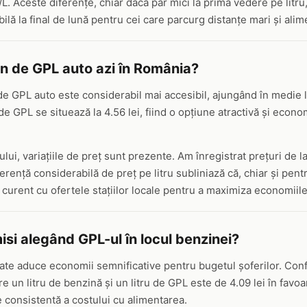
L. Aceste diferențe, chiar dacă par mici la prima vedere pe litru
lă la final de lună pentru cei care parcurg distanțe mari și ali
in de GPL auto azi în România?
 de GPL auto este considerabil mai accesibil, ajungând în medie l
de GPL se situează la 4.56 lei, fiind o opțiune atractivă și econ
ului, variațiile de preț sunt prezente. Am înregistrat prețuri de la
ferență considerabilă de preț pe litru subliniază că, chiar și pent
 la curent cu ofertele stațiilor locale pentru a maximiza economiile
si alegând GPL-ul în locul benzinei?
te aduce economii semnificative pentru bugetul șoferilor. Con
re un litru de benzină și un litru de GPL este de 4.09 lei în favo
 consistentă a costului cu alimentarea.