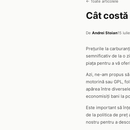
← Toate articolele
Cât costă 
De
Andrei Stoian
15 iuli
Prețurile la carburanț
semnificativ de la o z
piața pentru a vă ofer
Azi, ne-am propus să 
motorină sau GPL, fol
apărea între diversele 
economisiți bani la p
Este important să înțe
de la politica de preț
nostru pentru a descop