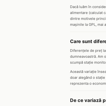
Dacă luăm în considera
alimentare (calculat 
dintre motivele princ
mașinile la GPL, mai a
Care sunt difer
Diferențele de preț la
dumneavoastră. Am obs
scumpă stație monitori
Această variație însea
doar alegând o stație
reprezenta o economie
De ce variază pr