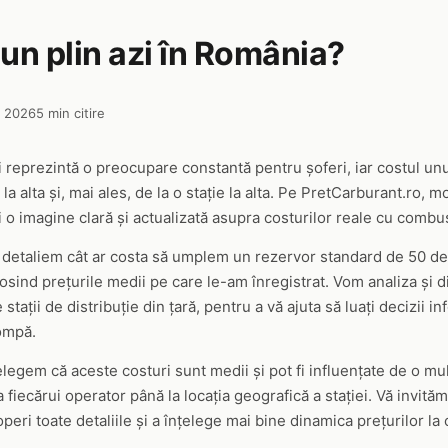
un plin azi în România?
e 2026
5 min citire
i reprezintă o preocupare constantă pentru șoferi, iar costul unu
i la alta și, mai ales, de la o stație la alta. Pe PretCarburant.ro
i o imagine clară și actualizată asupra costurilor reale cu combu
detaliem cât ar costa să umplem un rezervor standard de 50 de l
osind prețurile medii pe care le-am înregistrat. Vom analiza și d
stații de distribuție din țară, pentru a vă ajuta să luați decizii i
ompă.
legem că aceste costuri sunt medii și pot fi influențate de o mul
 a fiecărui operator până la locația geografică a stației. Vă invită
eri toate detaliile și a înțelege mai bine dinamica prețurilor la 