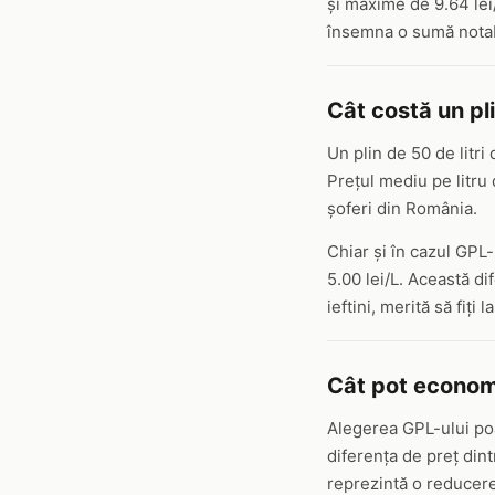
și maxime de 9.64 lei/
însemna o sumă notabi
Cât costă un pl
Un plin de 50 de litri
Prețul mediu pe litru 
șoferi din România.
Chiar și în cazul GPL-
5.00 lei/L. Această di
ieftini, merită să fiți
Cât pot economi
Alegerea GPL-ului poa
diferența de preț dint
reprezintă o reducere