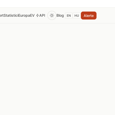
rt
Statistici
Europa
EV
API
Blog
Alerte
EN
HU