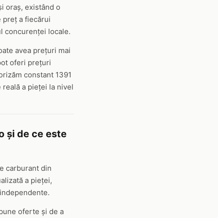
și oraș, existând o
 preț a fiecărui
ul concurenței locale.
oate avea prețuri mai
ot oferi prețuri
itorizăm constant 1391
reală a pieței la nivel
o și de ce este
de carburant din
lizată a pieței,
le independente.
bune oferte și de a