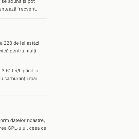
, se adună și pot
mentează frecvent.
a 228 de lei astăzi.
omică pentru mulți
 3.61 lei/L până la
ru carburanții mai
.
form datelor noastre,
area GPL-ului, ceea ce