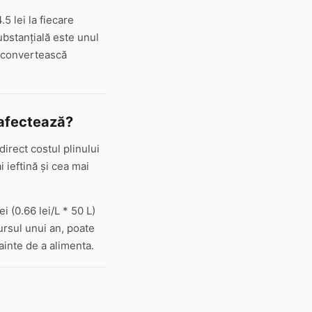
5 lei la fiecare
ubstanțială este unul
i convertească
ă afectează?
direct costul plinului
 ieftină și cea mai
i (0.66 lei/L * 50 L)
ursul unui an, poate
ainte de a alimenta.