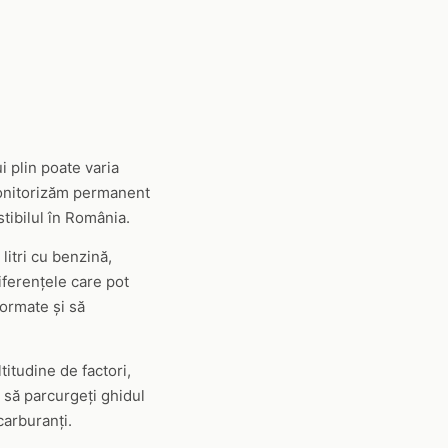
i plin poate varia
, monitorizăm permanent
stibilul în România.
itri cu benzină,
iferențele care pot
nformate și să
titudine de factori,
m să parcurgeți ghidul
carburanți.