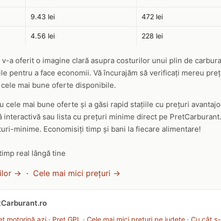
9.43 lei
472 lei
4.56 lei
228 lei
v-a oferit o imagine clară asupra costurilor unui plin de carbur
ile pentru a face economii. Vă încurajăm să verificați mereu prețu
 cele mai bune oferte disponibile.
cu cele mai bune oferte și a găsi rapid stațiile cu prețuri avantaj
 interactivă sau lista cu prețuri minime direct pe PretCarburant.
uri-minime. Economisiți timp și bani la fiecare alimentare!
timp real lângă tine
ilor →
·
Cele mai mici prețuri →
etCarburant.ro
eț motorină azi
·
Preț GPL
·
Cele mai mici prețuri pe județe
·
Cu cât s