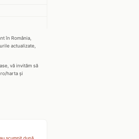
ant în România,
rile actualizate,
oase, vă invităm să
ro/harta și
-au scumpit după