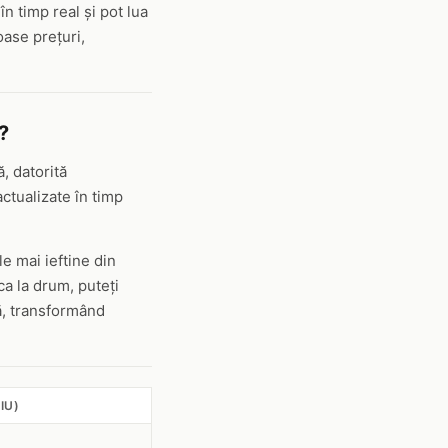
n timp real și pot lua
oase prețuri,
?
, datorită
ctualizate în timp
le mai ieftine din
ca la drum, puteți
nă, transformând
IU)