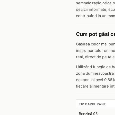
semnala rapid orice mo
decizii informate, eco
contribuind la un man
Cum pot găsi ce
Găsirea celor mai bun
instrumentelor online.
real, direct de pe te
Utilizând funcția de ha
zona dumneavoastră sa
economisi acei 0.66 l
fiecare alimentare înt
TIP CARBURANT
Benzină 95