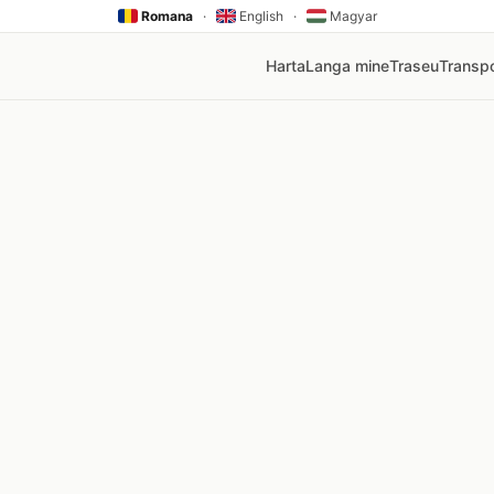
Romana
·
English
·
Magyar
Harta
Langa mine
Traseu
Transpo