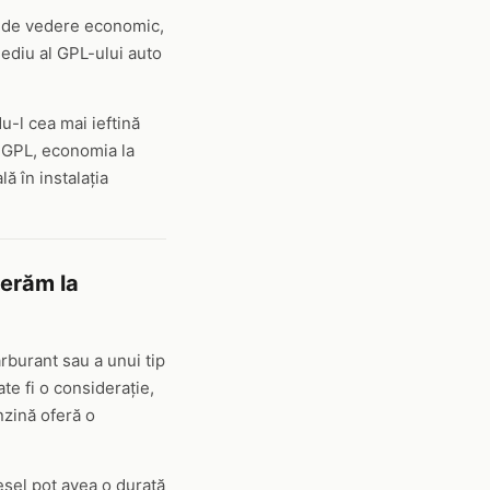
ct de vedere economic,
mediu al GPL-ului auto
u-l cea mai ieftină
e GPL, economia la
lă în instalația
derăm la
arburant sau a unui tip
te fi o considerație,
nzină oferă o
iesel pot avea o durată