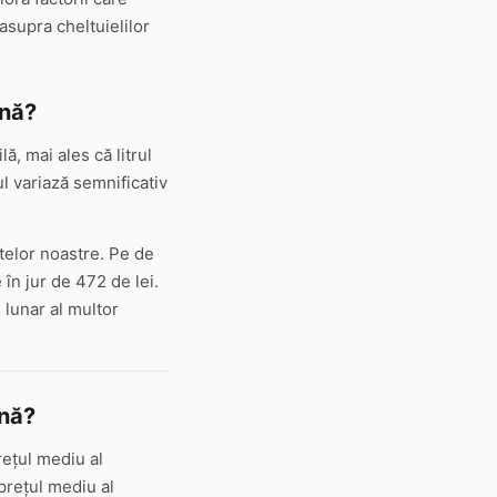
asupra cheltuielilor
ină?
ă, mai ales că litrul
l variază semnificativ
atelor noastre. Pe de
 în jur de 472 de lei.
 lunar al multor
ină?
rețul mediu al
prețul mediu al