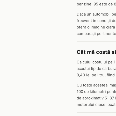
benzinei 95 este de 8,
Dacă un automobil pe 
frecvent în condiții d
oferă o imagine clară
comparații pertinente
Cât mă costă s
Calculul costului pe 
acestui tip de carbur
9,43 lei pe litru, fiin
Cu toate acestea, maș
100 de kilometri pent
de aproximativ 51,87 l
motorului diesel poat