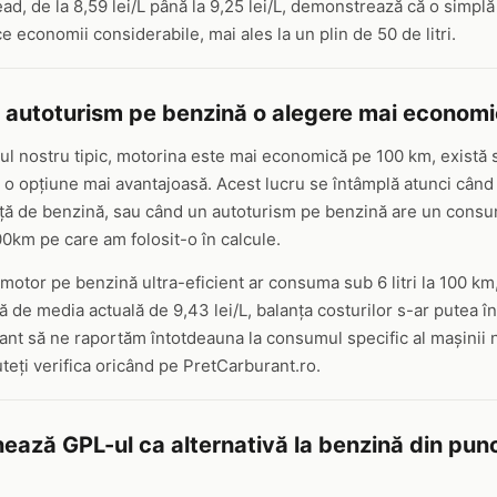
d, de la 8,59 lei/L până la 9,25 lei/L, demonstrează că o simplă 
 economii considerabile, mai ales la un plin de 50 de litri.
 autoturism pe benzină o alegere mai economi
ul nostru tipic, motorina este mai economică pe 100 km, există si
o opțiune mai avantajoasă. Acest lucru se întâmplă atunci când
ață de benzină, sau când un autoturism pe benzină are un consu
0km pe care am folosit-o în calcule.
otor pe benzină ultra-eficient ar consuma sub 6 litri la 100 km,
ță de media actuală de 9,43 lei/L, balanța costurilor s-ar putea î
ant să ne raportăm întotdeauna la consumul specific al mașinii no
teți verifica oricând pe PretCarburant.ro.
ează GPL-ul ca alternativă la benzină din pun