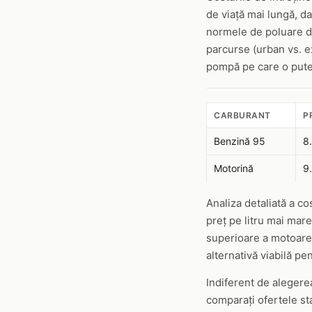
de viață mai lungă, da
normele de poluare dev
parcurse (urban vs. ex
pompă pe care o puteț
CARBURANT
P
Benzină 95
8.
Motorină
9.
Analiza detaliată a co
preț pe litru mai mare
superioare a motoarel
alternativă viabilă pe
Indiferent de alegere
comparați ofertele st