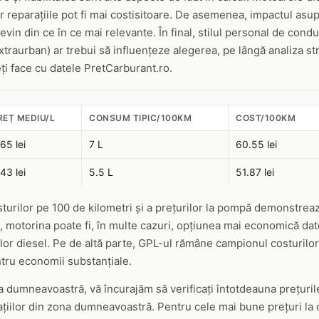
r reparațiile pot fi mai costisitoare. De asemenea, impactul asup
in din ce în ce mai relevante. În final, stilul personal de condu
traurban) ar trebui să influențeze alegerea, pe lângă analiza stri
i face cu datele PretCarburant.ro.
REȚ MEDIU/L
CONSUM TIPIC/100KM
COST/100KM
65 lei
7 L
60.55 lei
43 lei
5.5 L
51.87 lei
sturilor pe 100 de kilometri și a prețurilor la pompă demonstreaz
, motorina poate fi, în multe cazuri, opțiunea mai economică dato
or diesel. Pe de altă parte, GPL-ul rămâne campionul costurilor
ntru economii substanțiale.
a dumneavoastră, vă încurajăm să verificați întotdeauna prețurile
ațiilor din zona dumneavoastră. Pentru cele mai bune prețuri la 