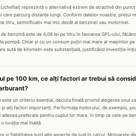
 Lichefiat) reprezintă o alternativă extrem de atractivă din pun
ii care parcurg distanțe lungi. Conform datelor noastre, prețul 
pe litru, semnificativ mai mic decât al benzinei sau motorinei.
 de benzină este de 4,09 lei pe litru în favoarea GPL-ului, făcând
la pompă. Chiar și cu un consum puțin mai mare al mașinilor p
are sută de kilometri este substanțială, justificând investiția iniția
l pe 100 km, ce alți factori ar trebui să consi
carburant?
este un criteriu esențial, decizia finală privind alegerea unui c
și alți factori importanți. Performața motorului, de exemplu, poa
d adesea preferate pentru cuplul lor mare, în timp ce cele pe be
 o turație mai înaltă.
re și fiabilitatea sunt alte aspecte de luat în calcul. Motoarele d