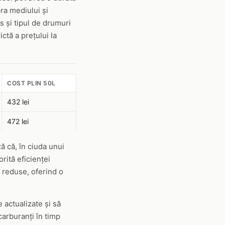
ra mediului și
s și tipul de drumuri
ctă a prețului la
COST PLIN 50L
432 lei
472 lei
ă că, în ciuda unui
rită eficienței
 reduse, oferind o
 actualizate și să
carburanți în timp