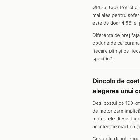
GPL-ul (Gaz Petrolier
mai ales pentru șofer
este de doar 4,56 lei 
Diferența de preț față
opțiune de carburant 
fiecare plin și pe fiec
specifică.
Dincolo de costu
alegerea unui 
Deși costul pe 100 km 
de motorizare implică 
motoarele diesel fiin
accelerație mai lină și
Costurile de întreține