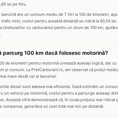
65 lei pe litru.
benzină are un consum mediu de 7 litri la 100 de kilometri, aș
e trafic mixt, costul pentru această distanță se ridică la 60,55 le
 a cheltuielilor cu carburantul pentru un drum de 100 km, ajutâ
.
ă parcurg 100 km dacă folosesc motorină?
100 de kilometri pentru motorină urmează aceeași logică, dar cu 
ant și consum. La PretCarburant.ro, am observat că prețul mediu
d mai mare decât cel al benzinei.
inile diesel sunt adesea mai eficiente. Dacă estimăm un consum 
ru un vehicul pe motorină, costul pentru a parcurge aceeași dis
ei. Această cifră demonstrează că, în ciuda prețului mai ridicat pe
e compensa, generând un cost total mai mic pe distanță.