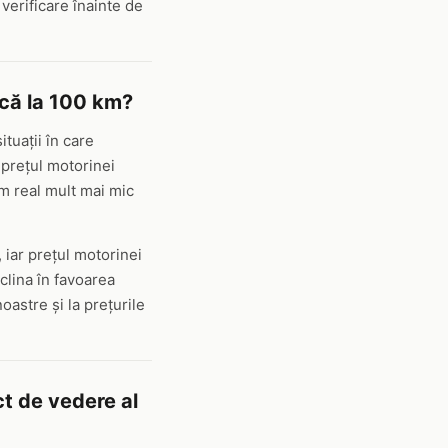
verificare înainte de
că la 100 km?
tuații în care
 prețul motorinei
m real mult mai mic
 iar prețul motorinei
nclina în favoarea
astre și la prețurile
ct de vedere al