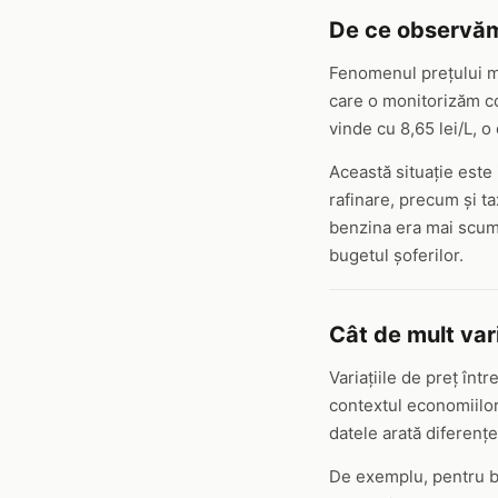
De ce observăm
Fenomenul prețului me
care o monitorizăm co
vinde cu 8,65 lei/L, o
Această situație este 
rafinare, precum și ta
benzina era mai scump
bugetul șoferilor.
Cât de mult vari
Variațiile de preț înt
contextul economiilor 
datele arată diferențe
De exemplu, pentru ben