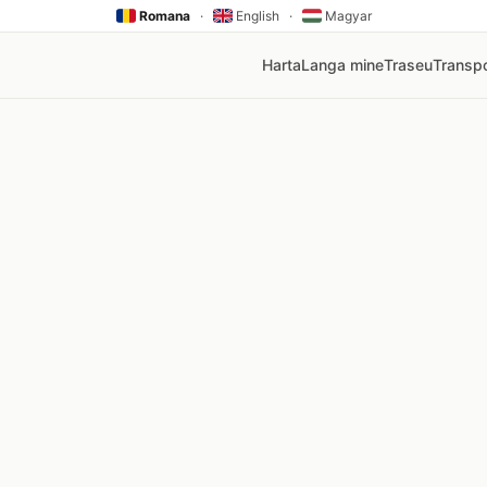
Romana
·
English
·
Magyar
Harta
Langa mine
Traseu
Transpo