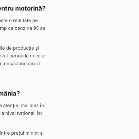
entru motorină?
ste o realitate pe
timp ce benzina 95 se
ile de producție și
 avut perioade în care
r, impactând direct
omânia?
ă atenție, mai ales în
 nivel național, iar
între prețul minim și