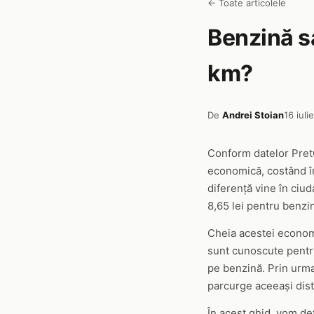
← Toate articolele
Benzină sa
km?
De
Andrei Stoian
16 iuli
Conform datelor PretC
economică, costând în
diferență vine în ciud
8,65 lei pentru benzi
Cheia acestei economi
sunt cunoscute pentru
pe benzină. Prin urma
parcurge aceeași dis
În acest ghid, vom det