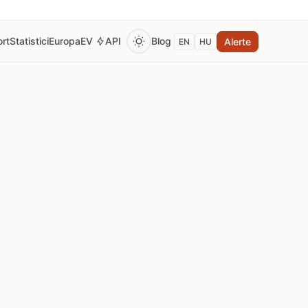
rt
Statistici
Europa
EV
API
Blog
Alerte
EN
HU