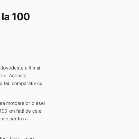
 la 100
 dovedește a fi mai
 lei. Această
43 lei, comparativ cu
tea motoarelor diesel
100 km față de cele
 mic pentru a
ora factorii care