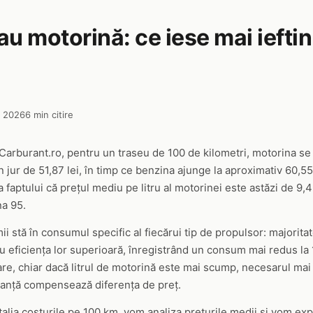
u motorină: ce iese mai ieftin
e 2026
6 min citire
arburant.ro, pentru un traseu de 100 de kilometri, motorina se
 jur de 51,87 lei, în timp ce benzina ajunge la aproximativ 60,55
a faptului că prețul mediu pe litru al motorinei este astăzi de 9,
na 95.
i stă în consumul specific al fiecărui tip de propulsor: majorita
 eficiența lor superioară, înregistrând un consum mai redus la 
re, chiar dacă litrul de motorină este mai scump, necesarul mai
tanță compensează diferența de preț.
alia costurile pe 100 km, vom analiza prețurile medii și vom expl