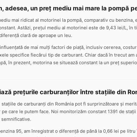
, adesea, un preț mediu mai mare la pompă p
diu mai ridicat al motorinei la pompă, comparativ cu benzina, e
nstant. Astăzi, prețul mediu al motorinei este de 9,43 lei/L, în 
 diferență clară de aproape un leu.
influențată de mai mulți factori de piață, inclusiv cererea, costur
xele specifice fiecărui tip de carburant. Chiar dacă în trecut am
ă, în prezent, motorina se situează constant la un preț superio
ază prețurile carburanților între stațiile din R
re stațiile de carburanți din România pot fi surprinzătoare și merit
pe care le putem face. Noi monitorizăm constant 1391 de stații la
 semnificative.
zina 95, am înregistrat o diferență de până la 0,66 lei pe litru 