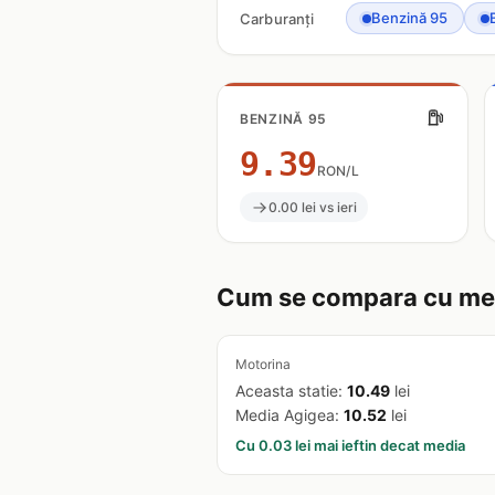
Benzină 95
Carburanți
BENZINĂ 95
9.39
RON/L
0.00 lei vs ieri
Cum se compara cu med
Motorina
Aceasta statie:
10.49
lei
Media Agigea:
10.52
lei
Cu 0.03 lei mai ieftin decat media