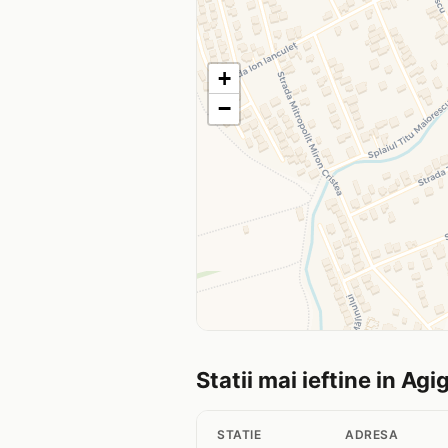
+
−
Statii mai ieftine in Agi
STATIE
ADRESA