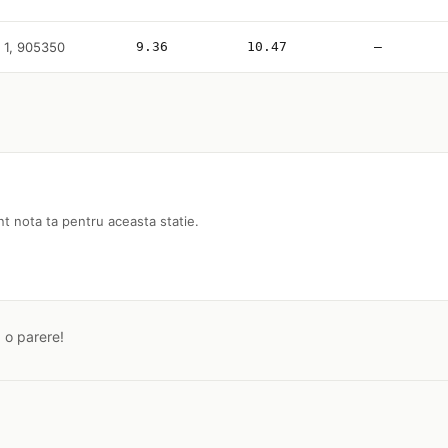
r. 1, 905350
9.36
10.47
—
nt nota ta pentru aceasta statie.
a o parere!