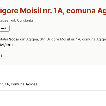
rigore Moisil nr. 1A, comuna A
Agigea, jud. Constanta
vorit
stația
Socar
din Agigea, Str. Grigore Moisil nr. 1A, comuna Agig
lei/litru
.
-l
l nr. 1A, comuna Agigea