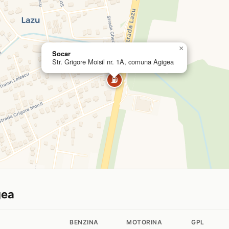
×
Socar
Str. Grigore Moisil nr. 1A, comuna Agigea
⛽
gea
BENZINA
MOTORINA
GPL