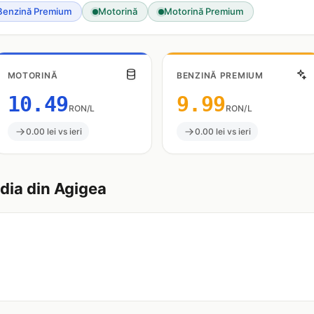
Benzină Premium
Motorină
Motorină Premium
MOTORINĂ
BENZINĂ PREMIUM
10.49
9.99
RON/L
RON/L
0.00 lei vs ieri
0.00 lei vs ieri
ia din Agigea