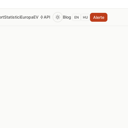
rt
Statistici
Europa
EV
API
Blog
Alerte
EN
HU