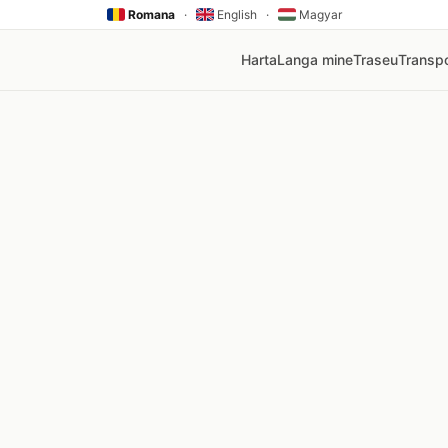
Romana
·
English
·
Magyar
Harta
Langa mine
Traseu
Transpo