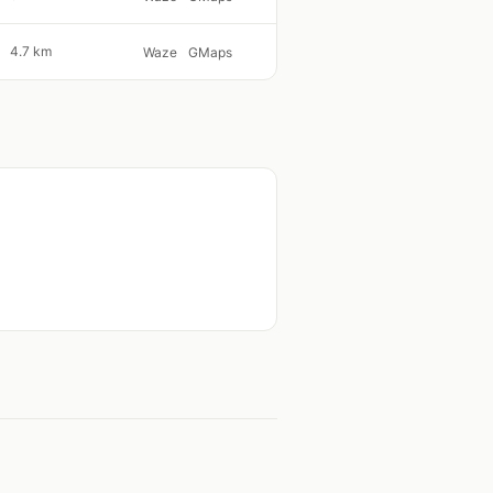
4.7 km
Waze
GMaps