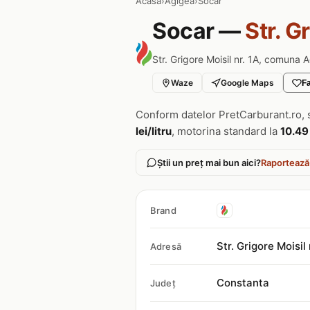
Acasa
›
Agigea
›
Socar
Socar —
Str. G
Str. Grigore Moisil nr. 1A, comuna 
Waze
Google Maps
Fa
Conform datelor PretCarburant.ro, 
lei/litru
, motorina standard la
10.49 
Știi un preț mai bun aici?
Raportează
Brand
Str. Grigore Moisi
Adresă
Constanta
Județ