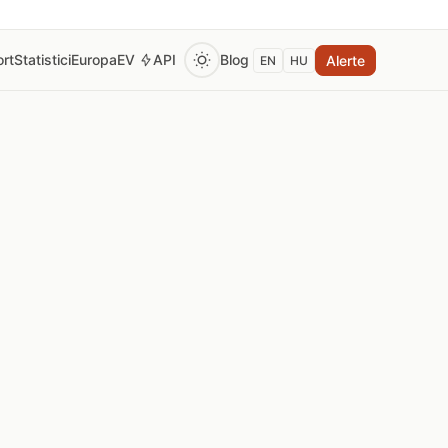
rt
Statistici
Europa
EV
API
Blog
Alerte
EN
HU