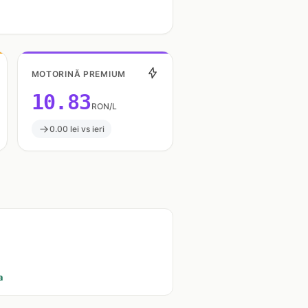
MOTORINĂ PREMIUM
10.83
RON/L
0.00 lei vs ieri
a