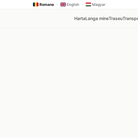
Romana
·
English
·
Magyar
Harta
Langa mine
Traseu
Transpo