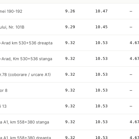
nei 190-192
9.26
10.47
—
ului, Nr. 101B
9.29
10.45
—
c-Arad km 530+536 dreapta
9.32
10.53
4.6
c-Arad, Km 530+536 stanga
9.32
10.53
4.6
nr.78 (coborare / urcare A1)
9.32
10.53
—
lor 8
9.32
10.53
—
i 13
9.32
10.53
—
a A1, km 558+380 stanga
9.32
10.53
4.6
a A1, km 558+380 dreapta
9.32
10.53
4.6