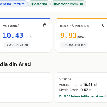
Benzină Premium
Motorină
Motorină Premium
MOTORINĂ
BENZINĂ PREMIUM
10.43
9.93
RON/L
RON/L
0.00 lei vs ieri
0.00 lei vs ieri
ia din Arad
Motorina
Aceasta statie:
10.43
lei
Media Arad:
10.57
lei
Cu 0.14 lei mai ieftin decat medi