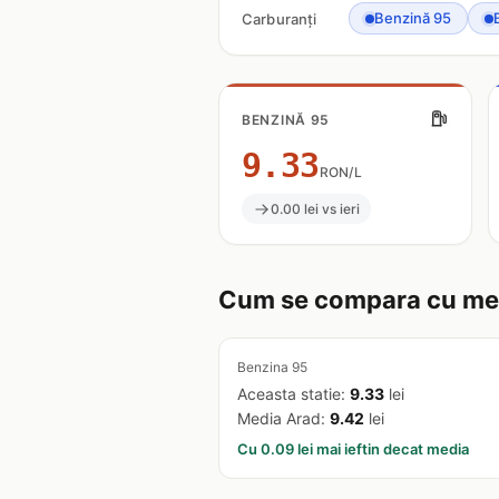
Benzină 95
Carburanți
BENZINĂ 95
9.33
RON/L
0.00 lei vs ieri
Cum se compara cu med
Benzina 95
Aceasta statie:
9.33
lei
Media Arad:
9.42
lei
Cu 0.09 lei mai ieftin decat media