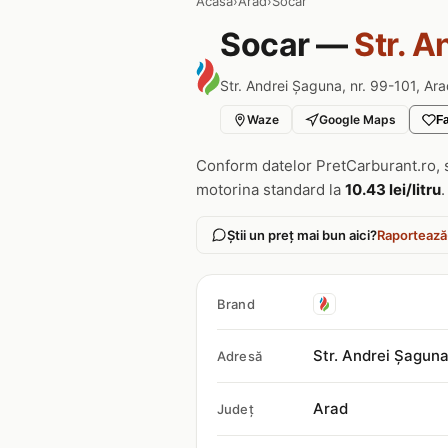
Acasa
›
Arad
›
Socar
Socar —
Str. A
Str. Andrei Șaguna, nr. 99-101, Ara
Waze
Google Maps
Fa
Conform datelor PretCarburant.ro, 
motorina standard la
10.43 lei/litru
.
Știi un preț mai bun aici?
Raportează
Brand
Str. Andrei Șaguna
Adresă
Arad
Județ