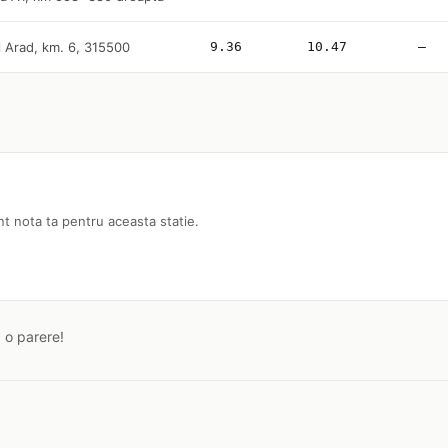
l Arad, km. 6, 315500
9.36
10.47
—
nt nota ta pentru aceasta statie.
a o parere!