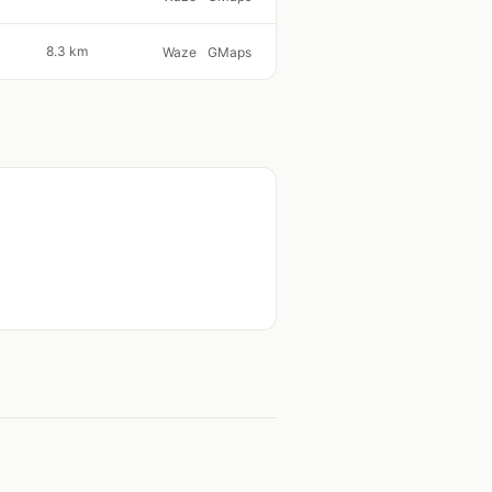
8.3 km
Waze
GMaps