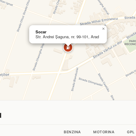
×
Socar
Str. Andrei Șaguna, nr. 99-101, Arad
⛽
d
BENZINA
MOTORINA
GPL