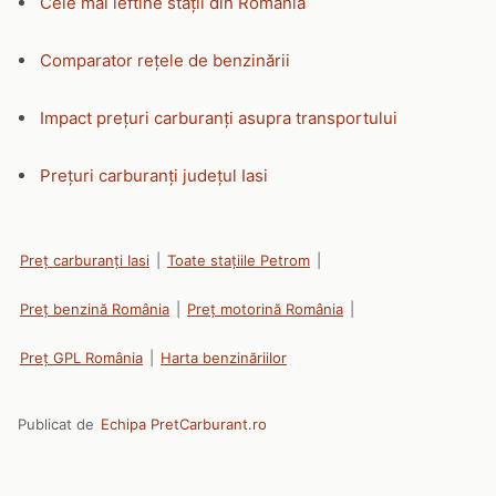
Cele mai ieftine stații din România
Comparator rețele de benzinării
Impact prețuri carburanți asupra transportului
Prețuri carburanți județul Iasi
Preț carburanți Iasi
|
Toate stațiile Petrom
|
Preț benzină România
|
Preț motorină România
|
Preț GPL România
|
Harta benzinăriilor
Publicat de
Echipa PretCarburant.ro