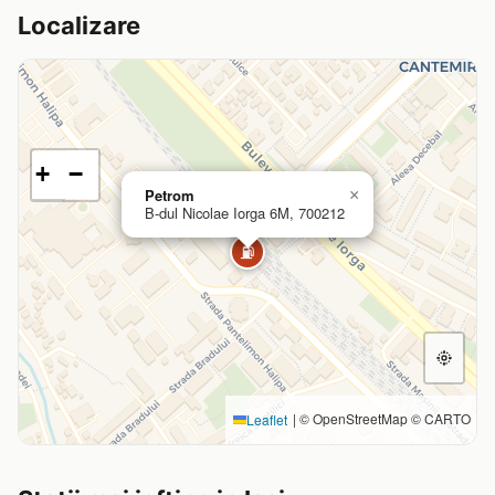
Localizare
+
−
Petrom
×
B-dul Nicolae Iorga 6M, 700212
⛽
|
© OpenStreetMap © CARTO
Leaflet