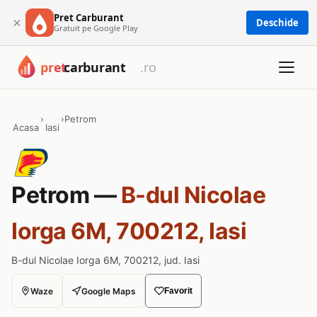
Pret Carburant
×
Deschide
Gratuit pe Google Play
›
›
Petrom
Acasa
Iasi
Petrom —
B-dul Nicolae
Iorga 6M, 700212, Iasi
B-dul Nicolae Iorga 6M, 700212, jud. Iasi
Waze
Google Maps
Favorit