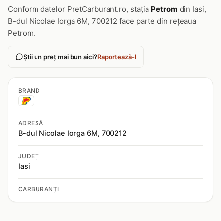
Conform datelor PretCarburant.ro, stația
Petrom
din Iasi,
B-dul Nicolae Iorga 6M, 700212 face parte din rețeaua
Petrom.
Știi un preț mai bun aici?
Raportează-l
BRAND
ADRESĂ
B-dul Nicolae Iorga 6M, 700212
JUDEȚ
Iasi
CARBURANȚI