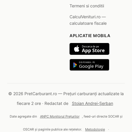
Termeni si conditii
CalculVenituri.ro —
calculatoare fiscale
APLICATIE MOBILA
Descarca de pe
App Store
DISPONIBIL PE
Google Play
© 2026 PretCarburant.ro — Prețuri carburanți actualizate la
fiecare 2 ore · Redactat de
Stoian Andrei-Șerban
Date agregate din
ANPC Monitorul Prețurilor
, feed-uri directe SOCAR și
OSCAR și paginile publice ale rețelelor.
Metodologie
·