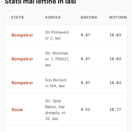
Statii mai ieftine in Iasi
STATIE
ADRESA
BENZINA
MOTORINA
Str.Primaverii
Rompetrol
9.47
10.83
nr 2, Iasi
Str. Niceman
Rompetrol
nr. 1, 700521,
9.47
10.83
Iasi
Sos.Bucium
Rompetrol
9.47
10.83
nr.16A, Iasi
Str. Splai
Bahlui, mal
Socar
9.51
10.77
dreapta, nr.
32, Iaşi