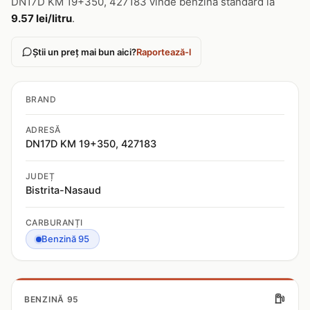
DN17D KM 19+350, 427183 vinde benzina standard la
9.57 lei/litru
.
Știi un preț mai bun aici?
Raportează-l
BRAND
ADRESĂ
DN17D KM 19+350, 427183
JUDEȚ
Bistrita-Nasaud
CARBURANȚI
Benzină 95
BENZINĂ 95