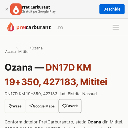
Pret Carburant
×
Deschide
Gratuit pe Google Play
›
›
Ozana
Acasa
Mititei
Ozana —
DN17D KM
19+350, 427183, Mititei
DN17D KM 19+350, 427183, jud. Bistrita-Nasaud
Waze
Google Maps
Favorit
Conform datelor PretCarburant.ro, stația
Ozana
din Mititei,