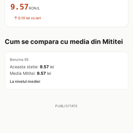
9.57
RON/L
0.10 lei vs ieri
Cum se compara cu media din Mititei
Benzina 95
Aceasta statie:
9.57
lei
Media Mititei:
9.57
lei
La nivelul mediei
PUBLICITATE