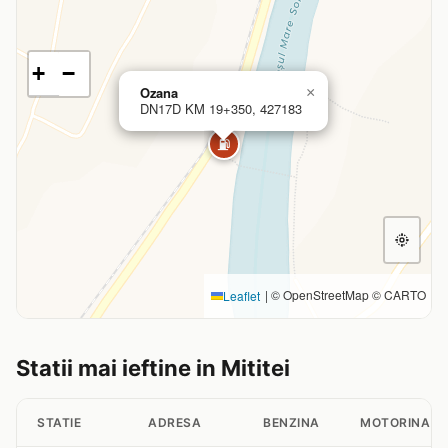
+
−
Ozana
×
DN17D KM 19+350, 427183
⛽
|
© OpenStreetMap © CARTO
Leaflet
Statii mai ieftine in Mititei
STATIE
ADRESA
BENZINA
MOTORINA