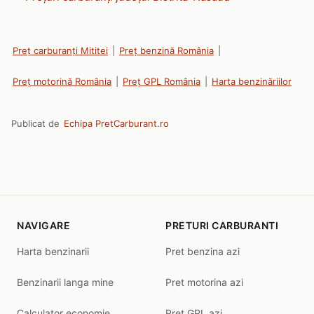
Preț carburanți Mititei
|
Preț benzină România
|
Preț motorină România
|
Preț GPL România
|
Harta benzinăriilor
Publicat de
Echipa PretCarburant.ro
NAVIGARE
PRETURI CARBURANTI
Harta benzinarii
Pret benzina azi
Benzinarii langa mine
Pret motorina azi
Calculator economie
Pret GPL azi