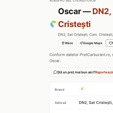
Acasa
›
RO Iași, Cristești
›
Oscar
Oscar —
DN2, 
Cristești
DN2, Sat Cristești, Com. Cristești, 
Waze
Google Maps
Conform datelor PretCarburant.ro, 
Oscar.
Știi un preț mai bun aici?
Raportează
Brand
DN2, Sat Cristești,
Adresă