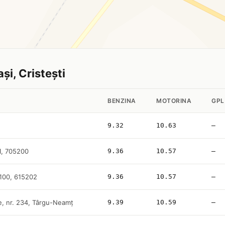
ași, Cristești
BENZINA
MOTORINA
GPL
9.32
10.63
—
21, 705200
9.36
10.57
—
 100, 615202
9.36
10.57
—
e, nr. 234, Târgu-Neamţ
9.39
10.59
—