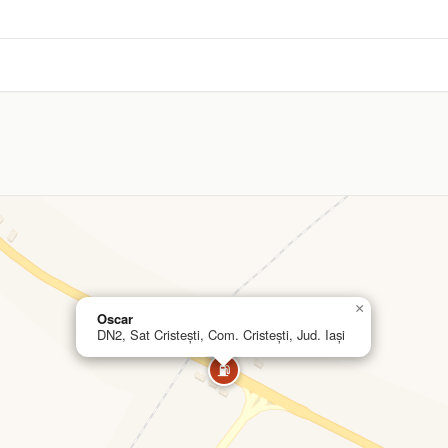
×
Oscar
DN2, Sat Cristești, Com. Cristești, Jud. Iași
⛽