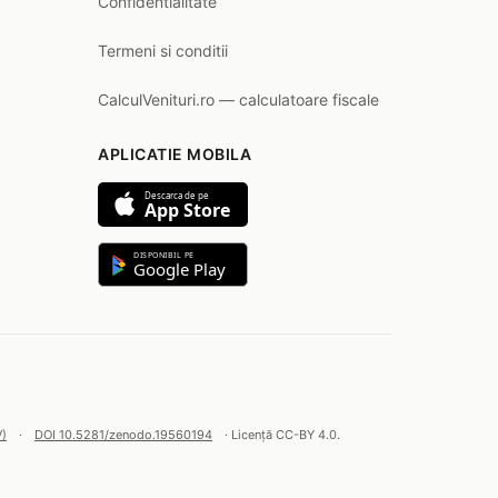
Confidentialitate
Termeni si conditii
CalculVenituri.ro — calculatoare fiscale
APLICATIE MOBILA
Descarca de pe
App Store
DISPONIBIL PE
Google Play
V)
·
DOI 10.5281/zenodo.19560194
· Licență CC-BY 4.0.