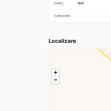
Iasi
Județ
Carburanți
Localizare
+
−