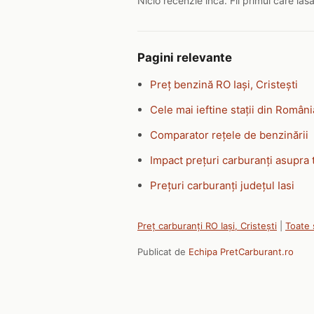
Nicio recenzie inca. Fii primul care las
Pagini relevante
Preț benzină RO Iași, Cristești
Cele mai ieftine stații din Români
Comparator rețele de benzinării
Impact prețuri carburanți asupra 
Prețuri carburanți județul Iasi
Preț carburanți RO Iași, Cristești
|
Toate 
Publicat de
Echipa PretCarburant.ro