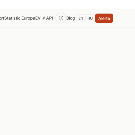
rt
Statistici
Europa
EV
API
Blog
Alerte
EN
HU