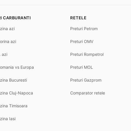
I CARBURANTI
RETELE
zina azi
Preturi Petrom
orina azi
Preturi OMV
 azi
Preturi Rompetrol
Romania vs Europa
Preturi MOL
zina Bucuresti
Preturi Gazprom
nzina Cluj-Napoca
Comparator retele
zina Timisoara
zina Iasi