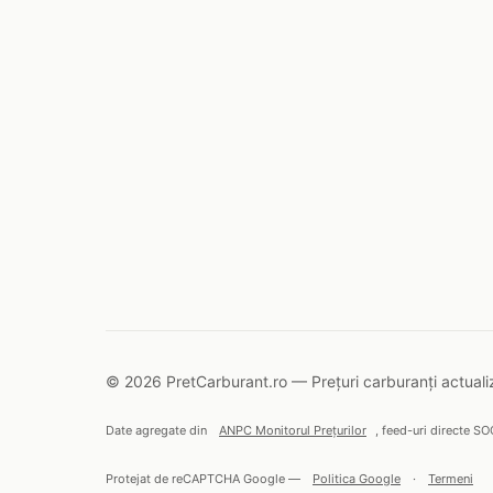
© 2026 PretCarburant.ro — Prețuri carburanți actualiz
Date agregate din
ANPC Monitorul Prețurilor
, feed-uri directe SO
Protejat de reCAPTCHA Google —
Politica Google
·
Termeni