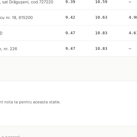
 sat Drăguşeni, cod 727220
9.39
10.59
—
cu nr. 18, 615200
9.42
10.63
4.9
1D
9.47
10.83
4.6
, nr. 226
9.47
10.83
—
nt nota ta pentru aceasta statie.