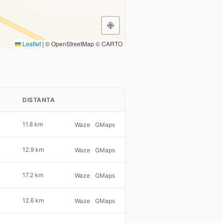
Leaflet
|
© OpenStreetMap © CARTO
DISTANTA
11.8 km
Waze
GMaps
12.9 km
Waze
GMaps
17.2 km
Waze
GMaps
12.6 km
Waze
GMaps