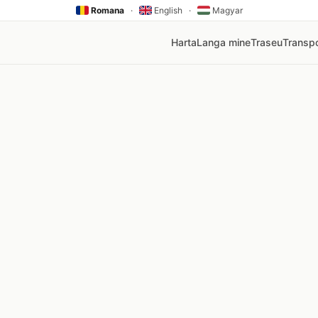
Romana
·
English
·
Magyar
Harta
Langa mine
Traseu
Transpo