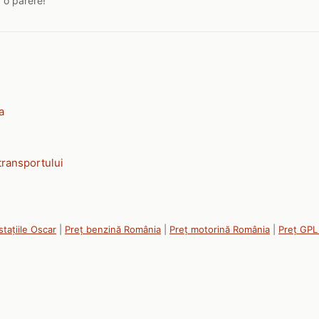
a o parere!
a
transportului
stațiile Oscar
|
Preț benzină România
|
Preț motorină România
|
Preț GPL