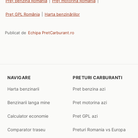
Preț benzină România
|
Preț motorină România
|
Preț GPL România
|
Harta benzinăriilor
Publicat de
Echipa PretCarburant.ro
NAVIGARE
PRETURI CARBURANTI
Harta benzinarii
Pret benzina azi
Benzinarii langa mine
Pret motorina azi
Calculator economie
Pret GPL azi
Comparator traseu
Preturi Romania vs Europa