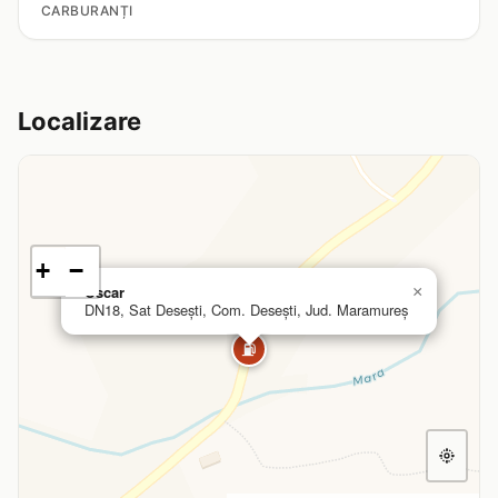
CARBURANȚI
Localizare
+
−
Oscar
×
DN18, Sat Desești, Com. Desești, Jud. Maramureș
⛽