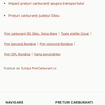
Impact prețuri carburanți asupra transportului
Prețuri carburanți județul Sibiu
Preț carburanți RO Sibiu, Șeica Mare
|
Toate stațiile Oscar
|
Preț benzină România
|
Preț motorină România
|
Preț GPL România
|
Harta benzinăriilor
Publicat de
Echipa PretCarburant.ro
NAVIGARE
PRETURI CARBURANTI