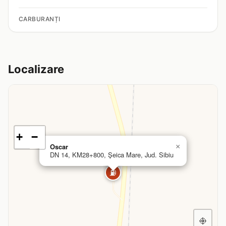
CARBURANȚI
Localizare
+
−
Oscar
×
DN 14, KM28+800, Şeica Mare, Jud. Sibiu
⛽