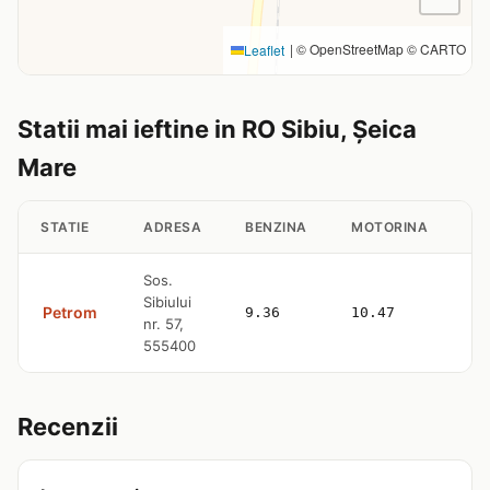
|
© OpenStreetMap © CARTO
Leaflet
Statii mai ieftine in RO Sibiu, Șeica
Mare
STATIE
ADRESA
BENZINA
MOTORINA
GP
Sos.
Sibiului
Petrom
9.36
10.47
—
nr. 57,
555400
Recenzii