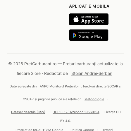
APLICATIE MOBILA
Descarca de pe
App Store
DISPONIBIL PE
Google Play
© 2026 PretCarburant.ro — Prețuri carburanți actualizate la
fiecare 2 ore · Redactat de
Stoian Andrei-Șerban
Date agregate din
ANPC Monitorul Prețurilor
, feed-uri directe SOCAR și
OSCAR și paginile publice ale rețelelor.
Metodologie
·
Dataset deschis (CSV)
·
DOI 10.5281/zenodo.19560194
· Licență CC-
BY 4.0.
Protejat de reCAPTCHA Google —
Politica Google
·
Termeni