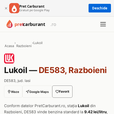
Pret Carburant
×
Deschide
Gratuit pe Google Play
›
›
Lukoil
Acasa
Razboieni
Lukoil —
DE583, Razboieni
DE583, jud. Iasi
Waze
Google Maps
Favorit
Conform datelor PretCarburant.ro, stația
Lukoil
din
Razboieni, DE583 vinde benzina standard la
9.42 lei/litru
,