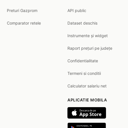
Preturi Gazprom
API public
Comparator retele
Dataset deschis
Instrumente și widget
Raport prețuri pe județe
Confidentialitate
Termeni si conditii
Calculator salariu net
APLICATIE MOBILA
Descarca de pe
App Store
DISPONIBIL PE