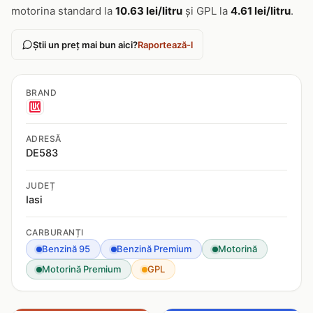
motorina standard la
10.63 lei/litru
și GPL la
4.61 lei/litru
.
Știi un preț mai bun aici?
Raportează-l
BRAND
ADRESĂ
DE583
JUDEȚ
Iasi
CARBURANȚI
Benzină 95
Benzină Premium
Motorină
Motorină Premium
GPL