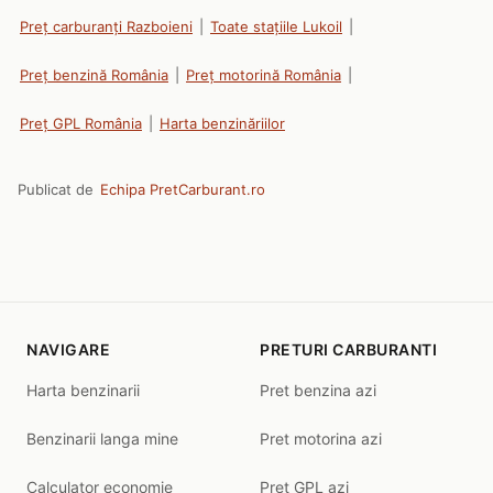
Preț carburanți Razboieni
|
Toate stațiile Lukoil
|
Preț benzină România
|
Preț motorină România
|
Preț GPL România
|
Harta benzinăriilor
Publicat de
Echipa PretCarburant.ro
NAVIGARE
PRETURI CARBURANTI
Harta benzinarii
Pret benzina azi
Benzinarii langa mine
Pret motorina azi
Calculator economie
Pret GPL azi