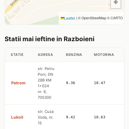
|
© OpenStreetMap © CARTO
Leaflet
Statii mai ieftine in Razboieni
STATIE
ADRESA
BENZINA
MOTORINA
G
str. Petru
Poni, DN
28B KM
Petrom
9.36
10.47
—
1+024
nr. 6,
705300
str. Cuza
Lukoil
Voda, nr.
9.42
10.63
—
15