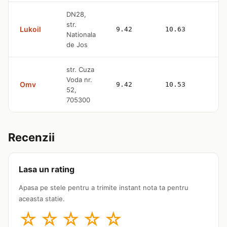
DN28,
str.
Lukoil
9.42
10.63
4
Nationala
de Jos
str. Cuza
Voda nr.
Omv
9.42
10.53
—
52,
705300
Recenzii
Lasa un rating
Apasa pe stele pentru a trimite instant nota ta pentru
aceasta statie.
☆
☆
☆
☆
☆