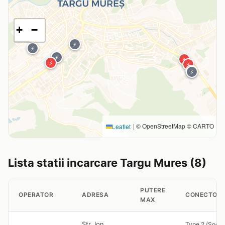
+
−
⚡
⚡
⚡
⚡
⚡
⚡
⚡
⚡
|
© OpenStreetMap © CARTO
Leaflet
Lista statii incarcare Targu Mures (8)
PUTERE
OPERATOR
ADRESA
CONECTORI
MAX
Str. Ion
Type 2 (Socke