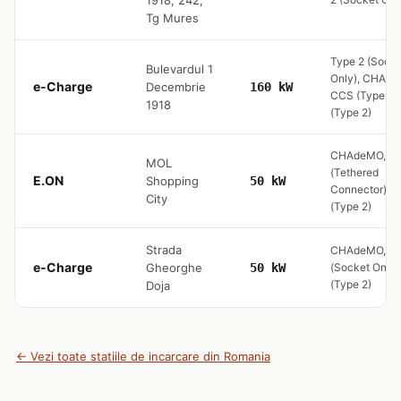
1918, 242,
Tg Mures
Type 2 (Socke
Bulevardul 1
Only), CHAde
e-Charge
Decembrie
160 kW
CCS (Type 2)
1918
(Type 2)
CHAdeMO, Ty
MOL
(Tethered
E.ON
Shopping
50 kW
Connector) ,
City
(Type 2)
Strada
CHAdeMO, Ty
e-Charge
Gheorghe
50 kW
(Socket Only)
(Type 2)
Doja
← Vezi toate statiile de incarcare din Romania