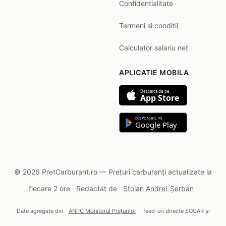
Confidentialitate
Termeni si conditii
Calculator salariu net
APLICATIE MOBILA
Descarca de pe
App Store
DISPONIBIL PE
Google Play
© 2026 PretCarburant.ro — Prețuri carburanți actualizate la
fiecare 2 ore · Redactat de
Stoian Andrei-Șerban
Date agregate din
ANPC Monitorul Prețurilor
, feed-uri directe SOCAR și