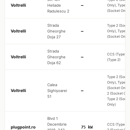
Voltrelli
Heliade
—
Only), Type 2
(Socket Only)
Radulescu 2
Strada
Type 2 (Socke
Voltrelli
Gheorghe
—
Only), Type 2
(Socket Only)
Doja 27
Strada
CCS (Type 2)
Voltrelli
Gheorghe
—
(Type 2)
Doja 62
Type 2 (Socke
Only), Type 2
Calea
(Socket Only)
Voltrelli
Sighișoarei
—
2 (Socket Only
51
Type 2 (Socke
Only)
Blvd 1
Decembrie
CCS (Type 2),
plugpoint.ro
75 kW
2 (Socket Onl