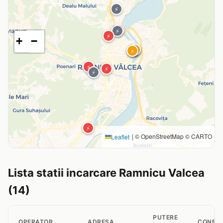
⚡
⚡
⚡
⚡
⚡
+
−
⚡
⚡
⚡
⚡
⚡
⚡
⚡
⚡
⚡
|
© OpenStreetMap © CARTO
Leaflet
Lista statii incarcare Ramnicu Valcea
(14)
PUTERE
OPERATOR
ADRESA
CONECT