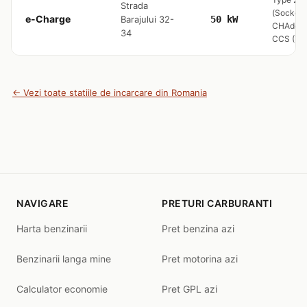
Strada
(Socket 
e-Charge
Barajului 32-
50 kW
CHAdeM
34
CCS (Typ
← Vezi toate statiile de incarcare din Romania
NAVIGARE
PRETURI CARBURANTI
Harta benzinarii
Pret benzina azi
Benzinarii langa mine
Pret motorina azi
Calculator economie
Pret GPL azi