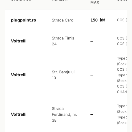
MAX
plugpoint.ro
Strada Carol I
150 kW
CCS (Typ
Strada Timiș
CCS (Typ
Voltrelli
—
24
CCS (Typ
Type 2
(Socket 
CCS (Typ
Str. Barajului
Voltrelli
—
Type 2
10
(Socket 
CCS (Typ
CHAde
Type 2
Strada
(Socket 
Voltrelli
Ferdinand, nr.
—
Type 2
38
(Socket 