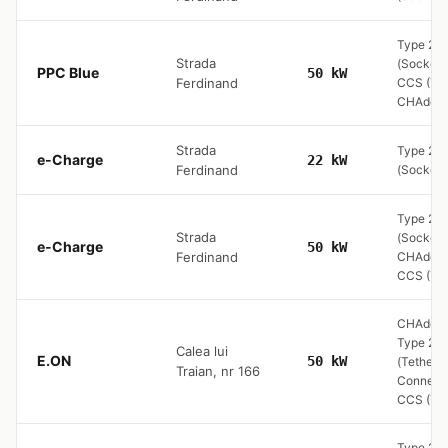
Type 2
Strada
(Socket 
PPC Blue
50 kW
Ferdinand
CCS (Typ
CHAde
Strada
Type 2
e-Charge
22 kW
Ferdinand
(Socket 
Type 2
Strada
(Socket 
e-Charge
50 kW
Ferdinand
CHAdeM
CCS (Typ
CHAdeM
Type 2
Calea lui
E.ON
50 kW
(Tethere
Traian, nr 166
Connecto
CCS (Typ
Type 2