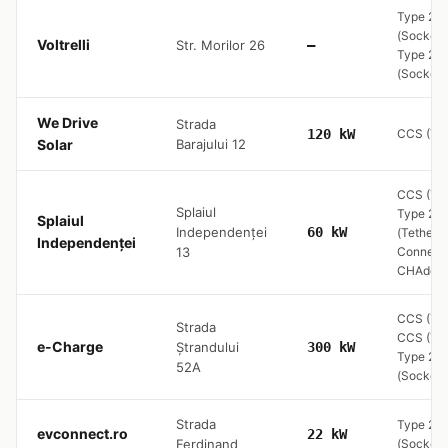
Type 2
(Socket 
Voltrelli
Str. Morilor 26
—
Type 2
(Socket 
We Drive
Strada
120 kW
CCS (Typ
Solar
Barajului 12
CCS (Typ
Splaiul
Type 2
Splaiul
Independenței
60 kW
(Tethere
Independenței
13
Connecto
CHAde
CCS (Typ
Strada
CCS (Typ
e-Charge
Ștrandului
300 kW
Type 2
52A
(Socket 
Strada
Type 2
evconnect.ro
22 kW
Ferdinand
(Socket 