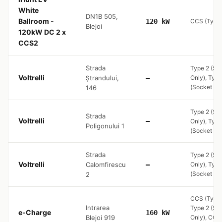
White
DN1B 505,
Ballroom -
120 kW
CCS (Type 
Blejoi
120kW DC 2 x
CCS2
Strada
Type 2 (So
Voltrelli
Ștrandului,
—
Only), Type
(Socket On
146
Type 2 (So
Strada
Voltrelli
—
Only), Type
Poligonului 1
(Socket On
Strada
Type 2 (So
Voltrelli
Calomfirescu
—
Only), Type
(Socket On
2
CCS (Type 
Intrarea
Type 2 (So
e-Charge
160 kW
Blejoi 919
Only), CCS