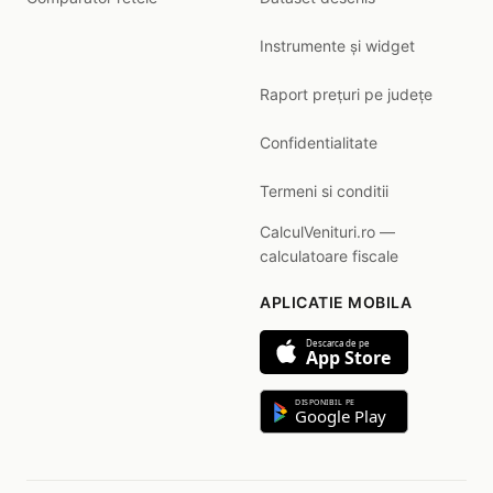
Instrumente și widget
Raport prețuri pe județe
Confidentialitate
Termeni si conditii
CalculVenituri.ro —
calculatoare fiscale
APLICATIE MOBILA
Descarca de pe
App Store
DISPONIBIL PE
Google Play