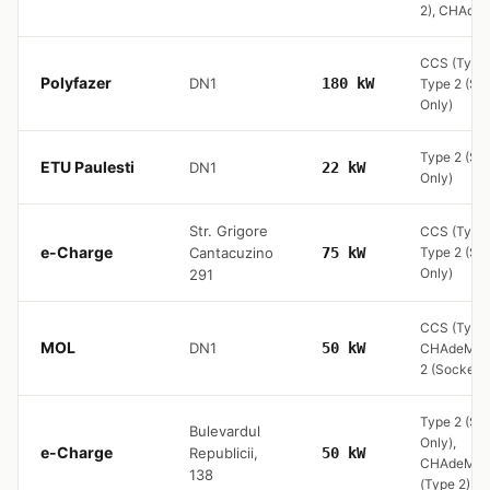
2), CHAde
CCS (Type 
Polyfazer
DN1
180 kW
Type 2 (So
Only)
Type 2 (So
ETU Paulesti
DN1
22 kW
Only)
Str. Grigore
CCS (Type 
e-Charge
Cantacuzino
75 kW
Type 2 (So
Only)
291
CCS (Type 
MOL
DN1
50 kW
CHAdeMO,
2 (Socket O
Type 2 (So
Bulevardul
Only),
e-Charge
Republicii,
50 kW
CHAdeMO,
138
(Type 2)