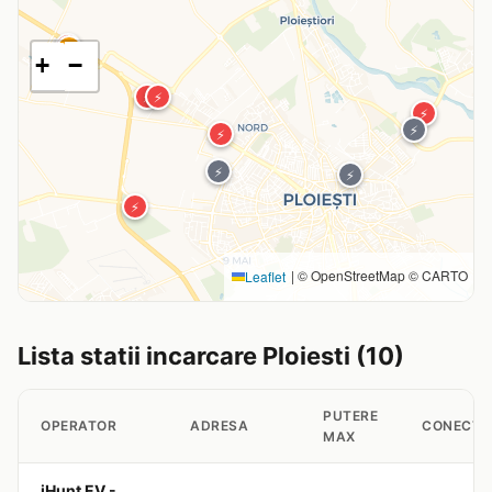
⚡
⚡
+
−
⚡
⚡
⚡
⚡
⚡
⚡
⚡
⚡
|
© OpenStreetMap © CARTO
Leaflet
Lista statii incarcare Ploiesti (10)
PUTERE
OPERATOR
ADRESA
CONECTO
MAX
iHunt EV -