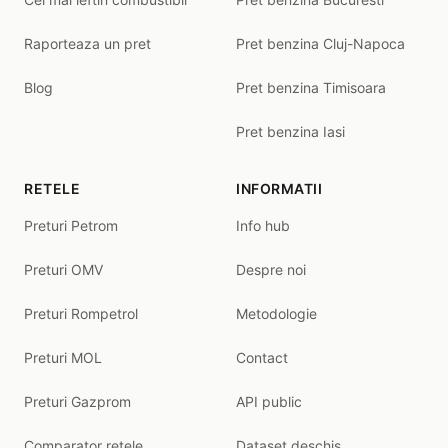
Raporteaza un pret
Pret benzina Cluj-Napoca
Blog
Pret benzina Timisoara
Pret benzina Iasi
RETELE
INFORMATII
Preturi Petrom
Info hub
Preturi OMV
Despre noi
Preturi Rompetrol
Metodologie
Preturi MOL
Contact
Preturi Gazprom
API public
Comparator retele
Dataset deschis