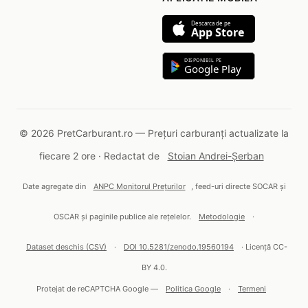
Descarca de pe
App Store
DISPONIBIL PE
Google Play
© 2026 PretCarburant.ro — Prețuri carburanți actualizate la
fiecare 2 ore · Redactat de
Stoian Andrei-Șerban
Date agregate din
ANPC Monitorul Prețurilor
, feed-uri directe SOCAR și
OSCAR și paginile publice ale rețelelor.
Metodologie
·
Dataset deschis (CSV)
·
DOI 10.5281/zenodo.19560194
· Licență CC-
BY 4.0.
Protejat de reCAPTCHA Google —
Politica Google
·
Termeni