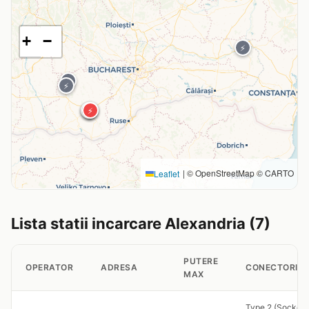
+
−
⚡
⚡
⚡
⚡
⚡
⚡
⚡
|
© OpenStreetMap © CARTO
Leaflet
Lista statii incarcare Alexandria (7)
PUTERE
OPERATOR
ADRESA
CONECTORI
MAX
Type 2 (Socket 