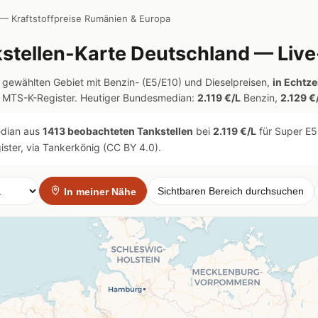
— Kraftstoffpreise Rumänien & Europa
stellen-Karte Deutschland — Live
m gewählten Gebiet mit Benzin- (E5/E10) und Dieselpreisen,
in Echtze
e MTS-K-Register. Heutiger Bundesmedian:
2.119 €/L
Benzin,
2.129 €
edian aus
1413 beobachteten Tankstellen
bei
2.119 €/L
für Super E
ster, via Tankerkönig (CC BY 4.0).
Sichtbaren Bereich durchsuchen
In meiner Nähe